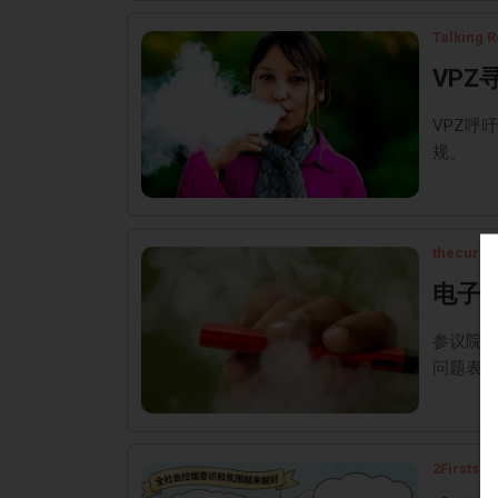
Talking R
VP
VPZ呼
规。
thecurre
电子
参议院
问题表
2Firsts