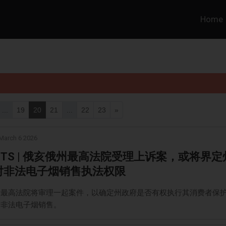
Home
...
19
20
21
...
22
23
»
March 6 2026
RSTS | 俄亥俄州最高法院受理上诉案，或将界定
对非法电子烟销售执法权限
州最高法院将审理一起案件，以确定州政府是否有权执行其消费者保
击非法电子烟销售。