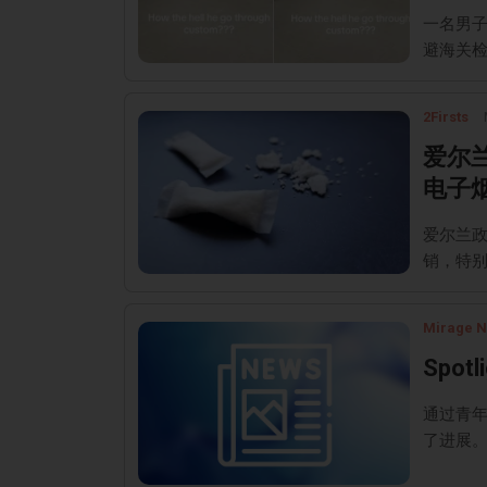
一名男
避海关
2Firsts
爱尔
电子
爱尔兰政
销，特
Mirage 
Spotl
通过青
了进展