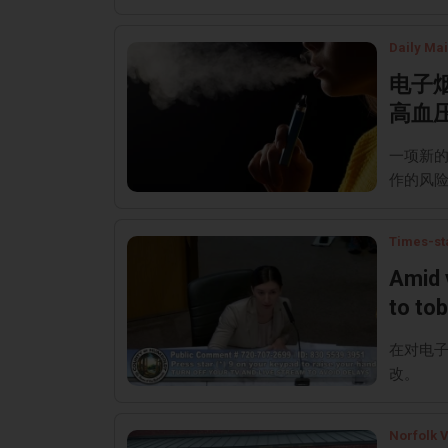
Daily Mai
电子
高血
一项新
作的风
Times-st
Amid 
to tob
在对电
改。
Norfolk V