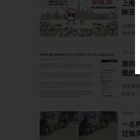
上海
降至1
上海20
持全面
2Firsts
第四
规的
美国第
的禁令
Stomp
一名
过海关