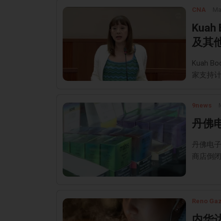
CNA
Ma
Kua
及其
Kuah
家支持
9news
丹佛
丹佛电子
商店倒
Reno Gaz
内华