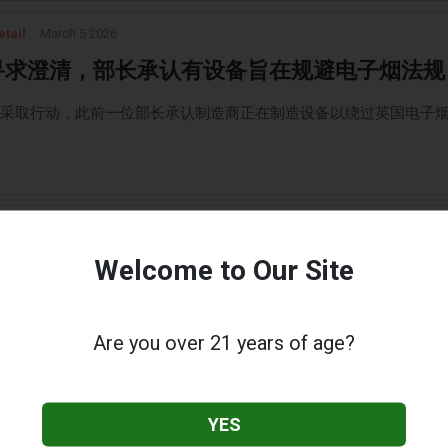
etail
March 5 2026
Z寻求澄清，部长承认有设备旨在规避电子烟法规
吁采取行动，此前一位部长承认制造商正在制造设备以绕过英国电子
nt.pk
March 5 2026
烟因中毒风险在参议院受到关注
Welcome to Our Site
委员会审查了一项监管电子烟的法案，并对青少年潜在的药物中毒和
示担忧。
Are you over 21 years of age?
YES
March 5 2026