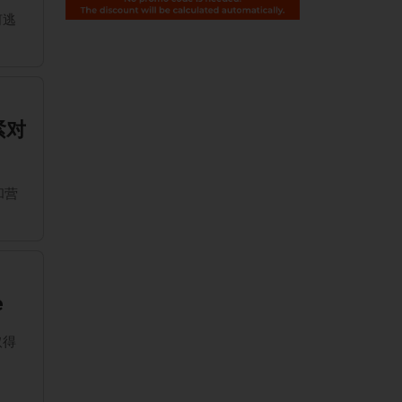
何逃
紧对
和营
e
取得