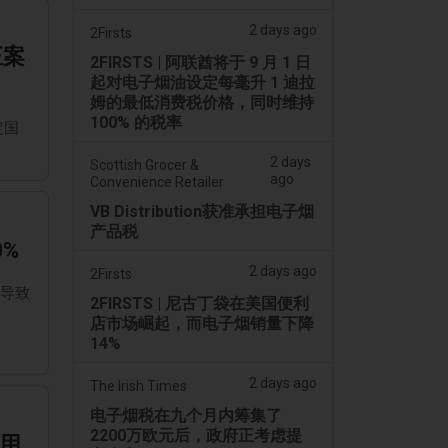
2 days ago
2Firsts
正案
2FIRSTS | 阿联酋将于 9 月 1 日
起对电子烟油设定每毫升 1 迪拉
姆的最低消费税价格，同时维持
100% 的税率
定国
2 days
Scottish Grocer &
ago
Convenience Retailer
VB Distribution获准承担电子烟
产品税
%
2 days ago
2Firsts
，导致
2FIRSTS | 尼古丁袋在美国便利
店市场崛起，而电子烟销量下降
14%
2 days ago
The Irish Times
电子烟税在九个月内筹集了
2200万欧元后，政府正考虑提
用