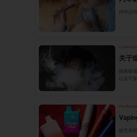
内华达州
convenie
关于
随着吸
以及可
Perthno
Vaping
研究表