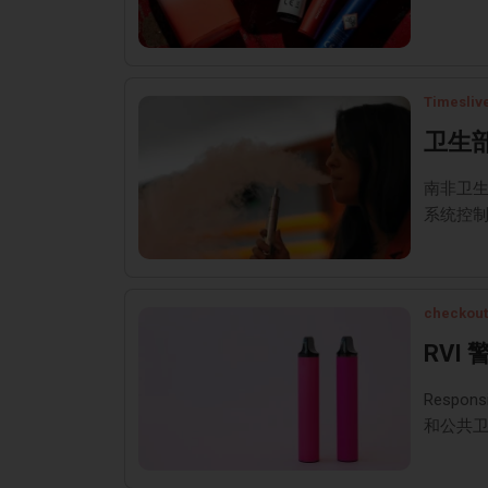
Timesliv
卫生
南非卫
系统控
checkout
RV
Respo
和公共