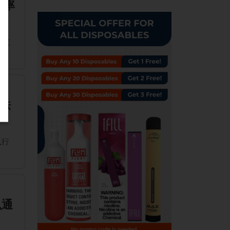
生率
民支
法
执行
么通