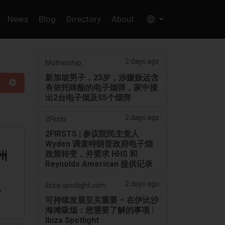
News
Blog
Directory
About
2 days ago
Mothership.
新加坡男子，23岁，涉嫌贩运含
有依托咪酯的电子烟弹，家中搜
出2台电子烟及55个烟弹
2 days ago
2Firsts
2FIRSTS | 参议院民主党人
Wyden 调查特朗普政府电子烟
政策转变，并要求 HHS 和
州
Reynolds American 提供记录
2 days ago
ibiza-spotlight.com
护
可持续发展至关重要 – 在伊比沙
海滩吸烟：您需要了解的事项 |
Ibiza Spotlight