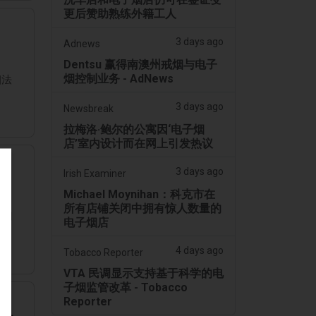
更后赞助熟练外籍工人
3 days ago
Adnews
Dentsu 赢得南澳州戒烟与电子
烟控制业务 - AdNews
烟法
3 days ago
Newsbreak
拉梅洛·鲍尔的公寓因‘电子烟
店’室内设计而在网上引发热议
3 days ago
Irish Examiner
Michael Moynihan：科克市在
所有店铺关闭中拥有惊人数量的
使用
电子烟店
4 days ago
Tobacco Reporter
VTA 民调显示支持基于科学的电
子烟监管改革 - Tobacco
Reporter