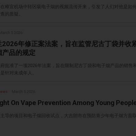
子在樟宜机场中转区吸电子烟的视频流传开来，引发了人们对他是如
检查的质疑。
March 5 2026
兰2026年修正案法案，旨在监管尼古丁袋并收
烟产品的规定
府批准了一项2026年法案，旨在限制尼古丁袋和电子烟产品的销售
别是针对未成年人。
News
March 5 2026
ight On Vape Prevention Among Young Peopl
年主导的项目和电子烟回收试点，大吉朗市在预防青少年电子烟方面
。