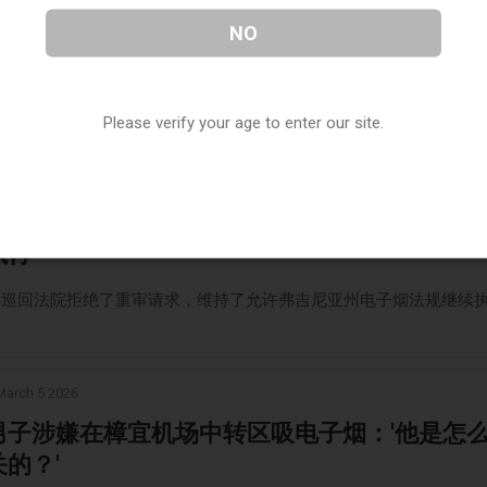
发布2025年无烟白皮书：指定无烟场所吸烟发
NO
2.6%
25年无烟白皮书显示，指定无烟场所吸烟发生率下降，且绝大多数居
室内禁烟。
Please verify your age to enter our site.
March 5 2026
巡回法院拒绝重审请求，维持弗吉尼亚州电子烟
执行
四巡回法院拒绝了重审请求，维持了允许弗吉尼亚州电子烟法规继续
。
March 5 2026
男子涉嫌在樟宜机场中转区吸电子烟：'他是怎
的？'