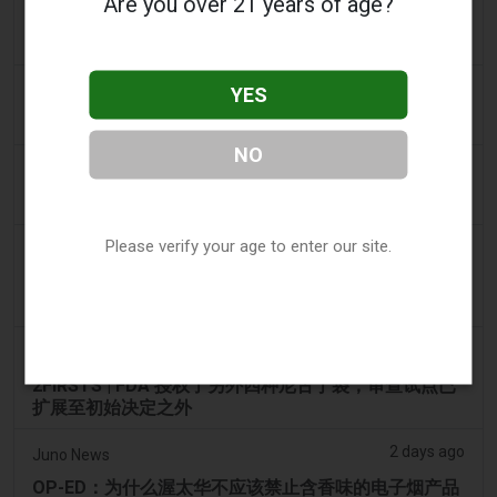
Are you over 21 years of age?
2FIRSTS | 2000 万美元、永久禁令及分销商管控：
Posh 协议加强了伊利诺伊州电子烟合规要求
a day ago
IOL
YES
烟草法案：Dhlomo 呼吁采取危害减少方法
NO
2 days ago
AsiaOne
司机协助调查，车内发现电子烟
Please verify your age to enter our site.
2 days ago
Pr Sync
Vape Station 在阿联酋全境提供 Lost Mary 15,000 口
一次性电子烟
2 days ago
2Firsts
2FIRSTS | FDA 授权了另外四种尼古丁袋，审查试点已
扩展至初始决定之外
2 days ago
Juno News
OP-ED：为什么渥太华不应该禁止含香味的电子烟产品