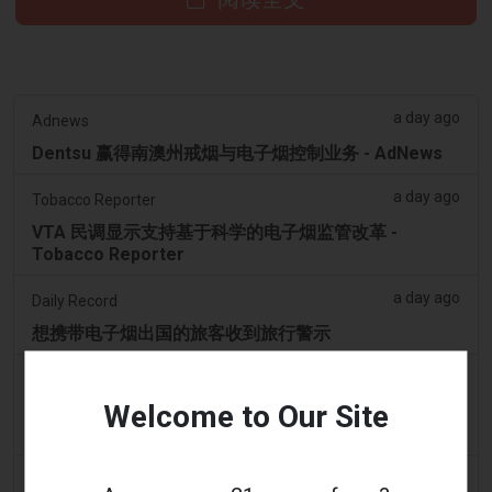
a day ago
Adnews
Dentsu 赢得南澳州戒烟与电子烟控制业务 - AdNews
a day ago
Tobacco Reporter
VTA 民调显示支持基于科学的电子烟监管改革 -
Tobacco Reporter
a day ago
Daily Record
想携带电子烟出国的旅客收到旅行警示
a day ago
getreading.co.uk
Welcome to Our Site
大多数航空公司“禁止”放入托运行李的常见物品的“最安
全打包方法”
a day ago
2Firsts