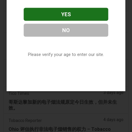
升 1 迪拉姆的最低消费税价格，同时维持 100% 的税率
YES
3 days ago
Scottish Grocer & Convenience Retailer
VB Distribution获准承担电子烟产品税
NO
3 days ago
2Firsts
2FIRSTS | 尼古丁袋在美国便利店市场崛起，而电子烟
销量下降 14%
Please verify your age to enter our site.
3 days ago
The Irish Times
电子烟税在九个月内筹集了2200万欧元后，政府正考虑
提高税率
3 days ago
Tico Times
哥斯达黎加新的电子烟法规原定今日生效，但并未生
效。
4 days ago
Tobacco Reporter
Ohio 评估执行非法电子烟销售的权力 – Tobacco