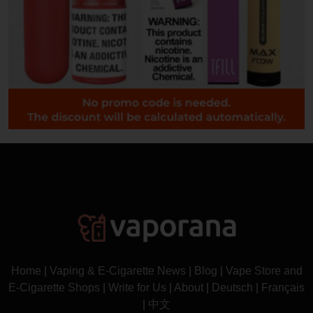
Home
|
Vaping & E-Cigarette News
|
Blog
|
Vape Store and
E-Cigarette Shops
|
Write for Us
|
About
|
Deutsch
|
Français
|
中文