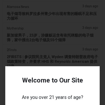
3 days ago
Alamosa News
电子烟导致科罗拉多州青少年出现有害的睡眠不足和压
力循环
3 days ago
Mothership.
新加坡男子，23岁，涉嫌贩运含有依托咪酯的电子烟
弹，家中搜出2台电子烟及55个烟弹
3 days ago
2Firsts
2FIRSTS | 参议院民主党人 Wyden 调查特朗普政府电子
烟政策转变，并要求 HHS 和 Reynolds American 提供
记录
3 days ago
ibiza-spotlight.com
Welcome to Our Site
可持续发展至关重要 – 在伊比沙海滩吸烟：您需要了解
的事项 | Ibiza Spotlight
Are you over 21 years of age?
3 days ago
2Firsts
2FIRSTS | 阿联酋将于 9 月 1 日起对电子烟油设定每毫