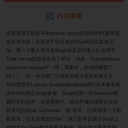
内容摘要
旁遮普国王队投手Arshdeep Singh在2026年IPL赛季面
临多项争议，主要源于他坦诚的Vlog和社交媒体活
动。第一个重大事件是Singh对孟买印度人队击球手
Tilak Varma的肤色发表了评论，问道：“Oye Andhere,
sunscreen lagaaya?”（嘿，黑家伙，你涂防晒霜了
吗？）。这一评论被广泛批评为非人化和种族主义，
前印度投手Laxman Sivaramakrishnan呼吁在本赛季剩
余时间内禁止Singh参赛。Singh还因一段Snapchat视
频而受到批评，在该视频中，他似乎难以捕捉古吉拉
特泰坦队的Sai Sudharsan，称“等等，让我清理一下相
机镜头，它无法捕捉到Sai”。第三起争议源于Singh上
传到其YouTube频道的幕后视频，其中显示旁遮普国