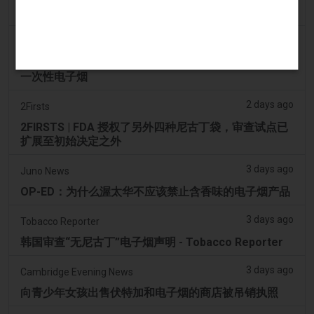
司机协助调查，车内发现电子烟
2 days ago
Pr Sync
Vape Station 在阿联酋全境提供 Lost Mary 15,000 口
一次性电子烟
2 days ago
2Firsts
2FIRSTS | FDA 授权了另外四种尼古丁袋，审查试点已
扩展至初始决定之外
3 days ago
Juno News
OP-ED：为什么渥太华不应该禁止含香味的电子烟产品
3 days ago
Tobacco Reporter
韩国审查“无尼古丁”电子烟声明 - Tobacco Reporter
3 days ago
Cambridge Evening News
向青少年女孩出售伏特加和电子烟的商店被吊销执照