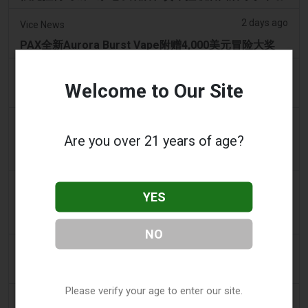
2 days ago
Vice News
PAX全新Aurora Burst Vape附赠4,000美元冒险大奖
2 days ago
Daily Record
Welcome to Our Site
想携带电子烟出国的旅客收到旅行警示
2 days ago
getreading.co.uk
Are you over 21 years of age?
大多数航空公司“禁止”放入托运行李的常见物品的“最安
全打包方法”
2 days ago
2Firsts
YES
2FIRSTS | 2000 万美元、永久禁令及分销商管控：
Posh 协议加强了伊利诺伊州电子烟合规要求
NO
2 days ago
IOL
烟草法案：Dhlomo 呼吁采取危害减少方法
Please verify your age to enter our site.
2 days ago
AsiaOne