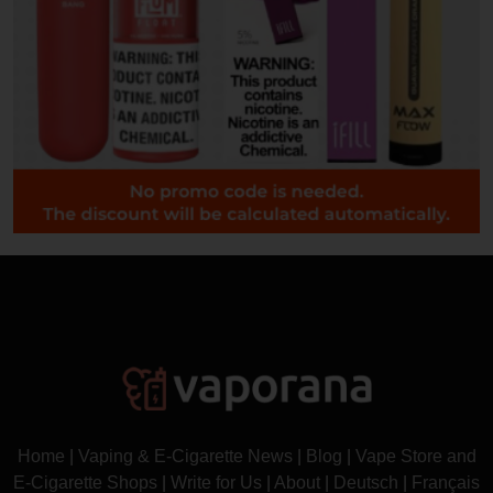
Home
|
Vaping & E-Cigarette News
|
Blog
|
Vape Store and
E-Cigarette Shops
|
Write for Us
|
About
|
Deutsch
|
Français