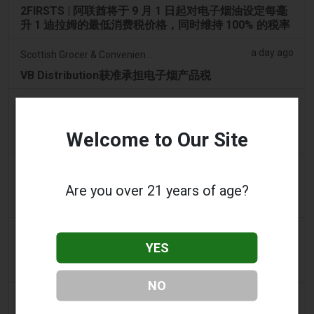
2FIRSTS | 阿联酋将于 9 月 1 日起对电子烟油设定每毫
升 1 迪拉姆的最低消费税价格，同时维持 100% 的税率
a day ago
Scottish Grocer & Convenience Retailer
VB Distribution获准承担电子烟产品税
a day ago
2Firsts
2FIRSTS | 尼古丁袋在美国便利店市场崛起，而电子烟
Welcome to Our Site
销量下降 14%
a day ago
The Irish Times
Are you over 21 years of age?
电子烟税在九个月内筹集了2200万欧元后，政府正考虑
提高税率
a day ago
Tico Times
YES
哥斯达黎加新的电子烟法规原定今日生效，但并未生
效。
NO
2 days ago
Tobacco Reporter