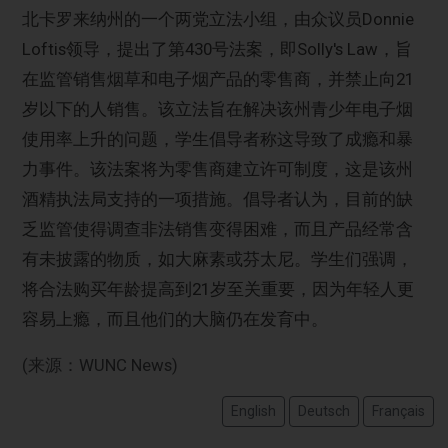
北卡罗来纳州的一个两党立法小组，由众议员Donnie
Loftis领导，提出了第430号法案，即Solly's Law，旨
在监管销售烟草和电子烟产品的零售商，并禁止向21
岁以下的人销售。该立法旨在解决该州青少年电子烟
使用率上升的问题，学生倡导者称这导致了成瘾和暴
力事件。该法案将为零售商建立许可制度，这是该州
酒精执法局支持的一项措施。倡导者认为，目前的缺
乏监管使得调查非法销售变得困难，而且产品经常含
有未披露的物质，如大麻素或芬太尼。学生们强调，
将合法购买年龄提高到21岁至关重要，因为年轻人更
容易上瘾，而且他们的大脑仍在发育中。
(来源：WUNC News)
English
Deutsch
Français