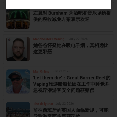
July 23 2026
The Morning Star
左翼对 Burnham 为酒吧和音乐场所提
供的税收减免方案表示欢迎
July 22 2026
Manchester Evening News
她爸爸怀疑她在吸电子烟，真相远比
这更邪恶
July 22 2026
Mail Online
'Let them die'：Great Barrier Reef的
Vaping旅游船船长因在工作中睡觉并
忽视浮潜游客安全问题获赔偿
July 22 2026
The daily Star
前往西班牙的英国人面临新规，可能
导致游客面临巨额罚款