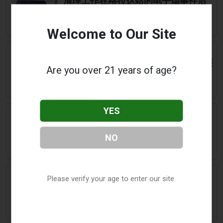
清理工作在格拉达站的电子烟事件后
继续进行
Welcome to Our Site
July 23 2026
2Firsts
2FIRSTS | 西班牙计划将吸烟禁令扩展
Are you over 21 years of age?
到露台和海滩，将电子烟纳入新限制
YES
July 23 2026
Irish Mirror
两名 Gardaí 入院，因电子烟查获警局
关闭进行深度清洁
NO
July 23 2026
Newsbreak
Please verify your age to enter our site.
在华州吸电子烟。比我们最初想象的
更加不健康 - NewsBreak