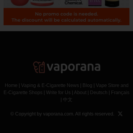
Home
|
Vaping & E-Cigarette News
|
Blog
|
Vape Store and
E-Cigarette Shops
|
Write for Us
|
About
|
Deutsch
|
Français
|
中文
© Copyright by vaporana.com. All rights reserved.