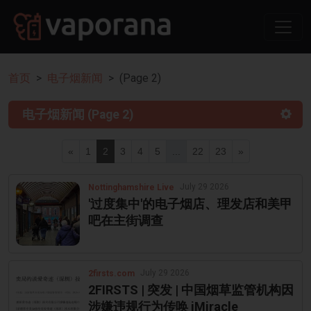
首页
电子烟新闻
(Page 2)
电子烟新闻 (Page 2)
«
1
2
3
4
5
...
22
23
»
July 29 2026
Nottinghamshire Live
'过度集中'的电子烟店、理发店和美甲
吧在主街调查
July 29 2026
2firsts.com
2FIRSTS | 突发 | 中国烟草监管机构因
涉嫌违规行为传唤 iMiracle