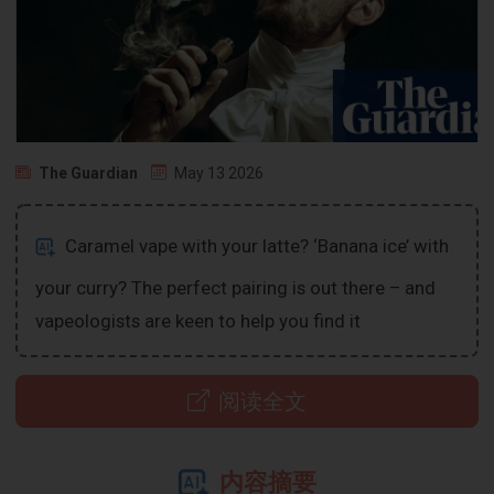
The Guardian
May 13 2026
Caramel vape with your latte? ‘Banana ice’ with
your curry? The perfect pairing is out there – and
vapeologists are keen to help you find it
阅读全文
内容摘要