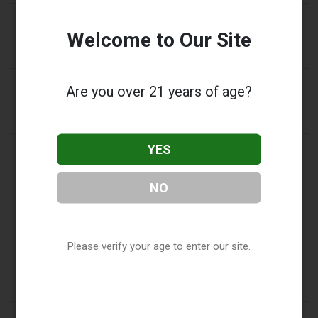
2 days ago
getreading.co.uk
Welcome to Our Site
大多数航空公司“禁止”放入托运行李的常见物品的“最安
全打包方法”
2 days ago
2Firsts
Are you over 21 years of age?
2FIRSTS | 2000 万美元、永久禁令及分销商管控：
Posh 协议加强了伊利诺伊州电子烟合规要求
YES
2 days ago
IOL
烟草法案：Dhlomo 呼吁采取危害减少方法
NO
3 days ago
AsiaOne
司机协助调查，车内发现电子烟
Please verify your age to enter our site.
3 days ago
Pr Sync
Vape Station 在阿联酋全境提供 Lost Mary 15,000 口
一次性电子烟
3 days ago
2Firsts