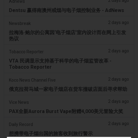
2 days ago
Adnews
Dentsu 赢得南澳州戒烟与电子烟控制业务 - AdNews
2 days ago
Newsbreak
拉梅洛·鲍尔的公寓因‘电子烟店’室内设计而在网上引发
热议
2 days ago
Tobacco Reporter
VTA 民调显示支持基于科学的电子烟监管改革 -
Tobacco Reporter
2 days ago
Koco News Channel Five
俄克拉荷马城一家电子烟店在货车撞破店面后寻求帮助
2 days ago
Vice News
PAX全新Aurora Burst Vape附赠4,000美元冒险大奖
2 days ago
Daily Record
想携带电子烟出国的旅客收到旅行警示