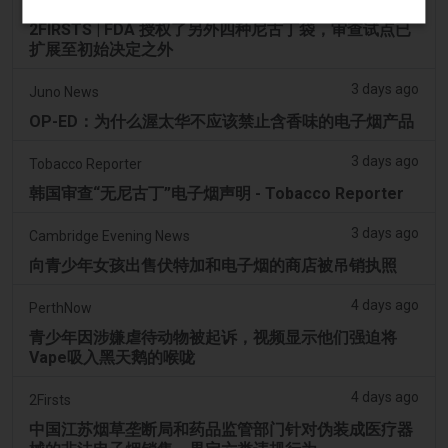
2FIRSTS | FDA 授权了另外四种尼古丁袋，审查试点已
扩展至初始决定之外
3 days ago
Juno News
OP-ED：为什么渥太华不应该禁止含香味的电子烟产品
3 days ago
Tobacco Reporter
韩国审查“无尼古丁”电子烟声明 - Tobacco Reporter
3 days ago
Cambridge Evening News
向青少年女孩出售伏特加和电子烟的商店被吊销执照
4 days ago
PerthNow
青少年因涉嫌虐待动物被起诉，视频显示他们强迫将
Vape吸入黑天鹅的喉咙
4 days ago
2Firsts
中国江苏烟草垄断局和药品监管部门针对伪装成医疗器