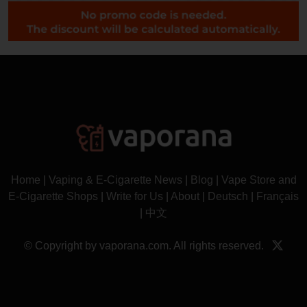
Home
|
Vaping & E-Cigarette News
|
Blog
|
Vape Store and
E-Cigarette Shops
|
Write for Us
|
About
|
Deutsch
|
Français
|
中文
© Copyright by vaporana.com. All rights reserved.