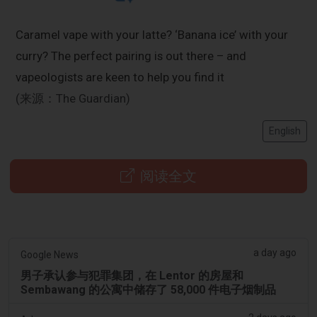
Caramel vape with your latte? ‘Banana ice’ with your
curry? The perfect pairing is out there – and
vapeologists are keen to help you find it
(来源：The Guardian)
English
阅读全文
a day ago
Google News
男子承认参与犯罪集团，在 Lentor 的房屋和
Sembawang 的公寓中储存了 58,000 件电子烟制品