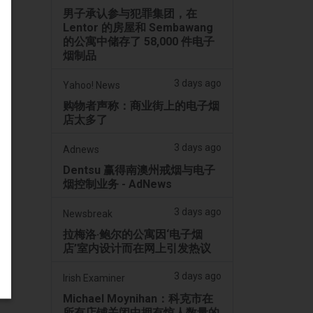
男子承认参与犯罪集团，在
Lentor 的房屋和 Sembawang
的公寓中储存了 58,000 件电子
烟制品
3 days ago
Yahoo! News
购物者声称：商业街上的电子烟
店太多了
3 days ago
Adnews
Dentsu 赢得南澳州戒烟与电子
烟控制业务 - AdNews
3 days ago
Newsbreak
拉梅洛·鲍尔的公寓因‘电子烟
店’室内设计而在网上引发热议
3 days ago
Irish Examiner
Michael Moynihan：科克市在
所有店铺关闭中拥有惊人数量的