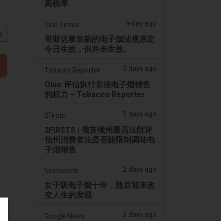
高税率
a day ago
Tico Times
s
哥斯达黎加新的电子烟法规原定
今日生效，但并未生效。
2 days ago
Tobacco Reporter
Ohio 评估执行非法电子烟销售
的权力 – Tobacco Reporter
2 days ago
2Firsts
2FIRSTS | 俄亥俄州最高法院评
估州消费者法是否能限制调味电
子烟销售
2 days ago
Newsweek
女子吸电子烟十年，随后迎来改
变人生的发现
2 days ago
Google News