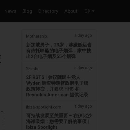
News
Blog
Directory
About
a day ago
Mothership.
新加坡男子，23岁，涉嫌贩运含
有依托咪酯的电子烟弹，家中搜
使
出2台电子烟及55个烟弹
a day ago
2Firsts
2FIRSTS | 参议院民主党人
Wyden 调查特朗普政府电子烟
政策转变，并要求 HHS 和
Reynolds American 提供记录
a day ago
ibiza-spotlight.com
可持续发展至关重要 – 在伊比沙
海滩吸烟：您需要了解的事项 |
Ibiza Spotlight