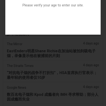
ABC (Australian Broadcasting Corporation)
Please verify your age to enter our site.
两名少年因涉嫌拍打天鹅并迫使其吸入电子烟烟雾而被
送往曼多拉法院
3 days ago
PerthNow
警方因视频显示本土黑天鹅被迫吸电子烟而指控两名青
少年动物虐待
4 days ago
The Mirror
EastEnders明星Shane Richie在加油站被拍到吸电子
烟，录像显示他在被捕前的片刻
4 days ago
The Straits Times
“对抗电子烟的战争不打折扣”，HSA首席执行官表示；
最年轻的使用者仅10岁
4 days ago
Google News
数百名电子烟和 Kpod 成瘾者向 IMH 寻求帮助；部分人
因成瘾而失业