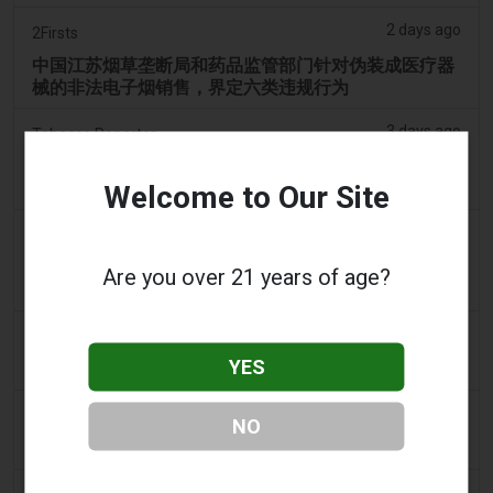
2 days ago
2Firsts
中国江苏烟草垄断局和药品监管部门针对伪装成医疗器
械的非法电子烟销售，界定六类违规行为
3 days ago
Tobacco Reporter
宾夕法尼亚州在宪法挑战中捍卫风味电子烟法 -
Tobacco Reporter
Welcome to Our Site
3 days ago
Confidentenamibia
利润高于学生：价值十亿美元的电子烟丑闻正在毒害纳
Are you over 21 years of age?
米比亚的未来领导者
3 days ago
7NEWS Australia
YES
少年在曼多拉法院因黑天鹅电子烟视频被起诉
3 days ago
Génération sans tabac
NO
趣味性电子烟应用在智能手机上依然可以获取
3 days ago