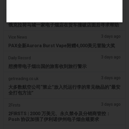
Tobacco Reporter
3 days ago
Koco News Channel Five
俄克拉荷马城一家电子烟店在货车撞破店面后寻求帮助
3 days ago
Vice News
PAX全新Aurora Burst Vape附赠4,000美元冒险大奖
3 days ago
Daily Record
想携带电子烟出国的旅客收到旅行警示
3 days ago
getreading.co.uk
大多数航空公司“禁止”放入托运行李的常见物品的“最安
全打包方法”
3 days ago
2Firsts
2FIRSTS | 2000 万美元、永久禁令及分销商管控：
Posh 协议加强了伊利诺伊州电子烟合规要求