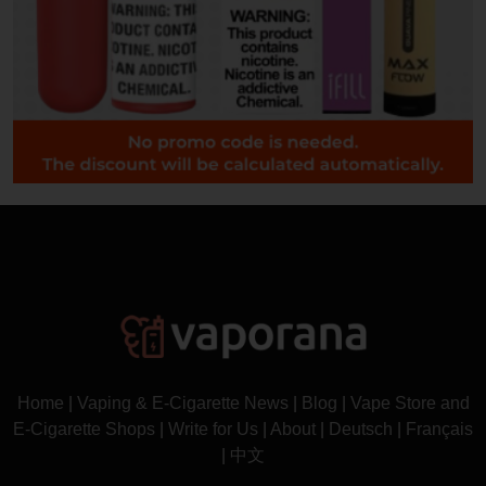
Home
|
Vaping & E-Cigarette News
|
Blog
|
Vape Store and
E-Cigarette Shops
|
Write for Us
|
About
|
Deutsch
|
Français
|
中文