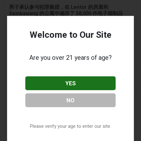
男子承认参与犯罪集团，在 Lentor 的房屋和
Sembawang 的公寓中储存了 58,000 件电子烟制品
2 days ago
Yahoo! News
Welcome to Our Site
购物者声称：商业街上的电子烟店太多了
2 days ago
Adnews
Are you over 21 years of age?
Dentsu 赢得南澳州戒烟与电子烟控制业务 - AdNews
2 days ago
Newsbreak
拉梅洛·鲍尔的公寓因‘电子烟店’室内设计而在网上引发
YES
热议
NO
2 days ago
Irish Examiner
Michael Moynihan：科克市在所有店铺关闭中拥有惊
人数量的电子烟店
Please verify your age to enter our site.
3 days ago
Tobacco Reporter
VTA 民调显示支持基于科学的电子烟监管改革 -