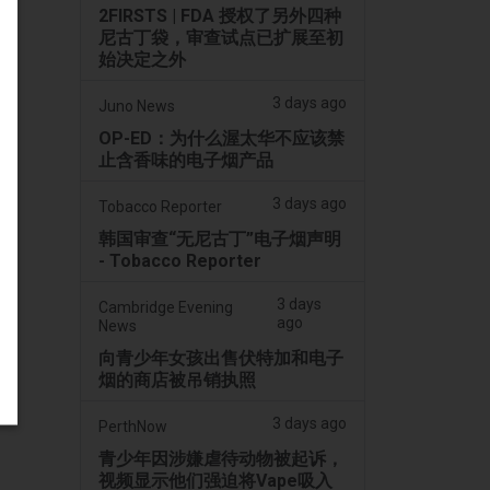
2FIRSTS | FDA 授权了另外四种
尼古丁袋，审查试点已扩展至初
始决定之外
3 days ago
Juno News
OP-ED：为什么渥太华不应该禁
止含香味的电子烟产品
3 days ago
Tobacco Reporter
韩国审查“无尼古丁”电子烟声明
- Tobacco Reporter
3 days
Cambridge Evening
ago
News
向青少年女孩出售伏特加和电子
烟的商店被吊销执照
3 days ago
PerthNow
青少年因涉嫌虐待动物被起诉，
视频显示他们强迫将Vape吸入