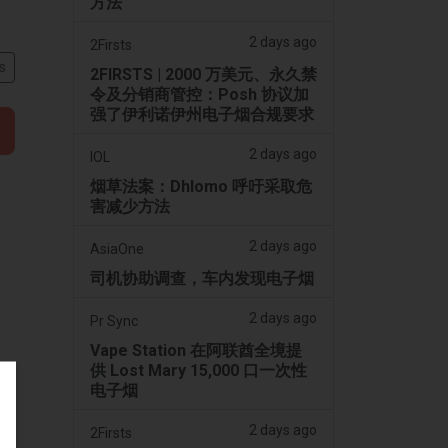
方法”
2 days ago
2Firsts
s
2FIRSTS | 2000 万美元、永久禁
令及分销商管控：Posh 协议加
强了伊利诺伊州电子烟合规要求
2 days ago
IOL
烟草法案：Dhlomo 呼吁采取危
害减少方法
2 days ago
AsiaOne
司机协助调查，车内发现电子烟
2 days ago
Pr Sync
Vape Station 在阿联酋全境提
供 Lost Mary 15,000 口一次性
电子烟
2 days ago
2Firsts