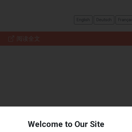
English
Deutsch
Françai
阅读全文
Welcome to Our Site