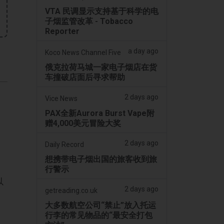
VTA 民调显示支持基于科学的电
子烟监管改革 - Tobacco
Reporter
a day ago
Koco News Channel Five
俄克拉荷马城一家电子烟店在货
车撞破店面后寻求帮助
2 days ago
Vice News
PAX全新Aurora Burst Vape附
赠4,000美元冒险大奖
2 days ago
Daily Record
想携带电子烟出国的旅客收到旅
行警示
以
2 days ago
getreading.co.uk
大多数航空公司“禁止”放入托运
行李的常见物品的“最安全打包