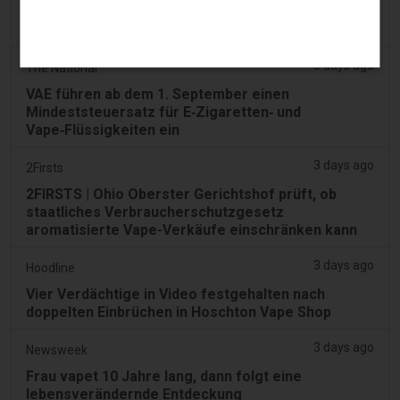
Ohio wägt Autorität zur Durchsetzung illegaler
Vape-Verkäufe – Tobacco Reporter
3 days ago
The National
VAE führen ab dem 1. September einen
Mindeststeuersatz für E‑Zigaretten‑ und
Vape‑Flüssigkeiten ein
3 days ago
2Firsts
2FIRSTS | Ohio Oberster Gerichtshof prüft, ob
staatliches Verbraucherschutzgesetz
aromatisierte Vape-Verkäufe einschränken kann
3 days ago
Hoodline
Vier Verdächtige in Video festgehalten nach
doppelten Einbrüchen in Hoschton Vape Shop
3 days ago
Newsweek
Frau vapet 10 Jahre lang, dann folgt eine
lebensverändernde Entdeckung