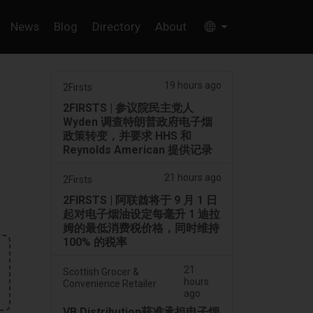
News
Blog
Directory
About
19 hours ago
2Firsts
2FIRSTS | 参议院民主党人
Wyden 调查特朗普政府电子烟
政策转变，并要求 HHS 和
Reynolds American 提供记录
21 hours ago
2Firsts
2FIRSTS | 阿联酋将于 9 月 1 日
起对电子烟油设定每毫升 1 迪拉
姆的最低消费税价格，同时维持
100% 的税率
21
Scottish Grocer &
hours
Convenience Retailer
ago
VB Distribution获准承担电子烟