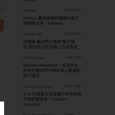
s
2 days ago
Adnews
Dentsu 赢得南澳州戒烟与电子
烟控制业务 - AdNews
2 days ago
Newsbreak
拉梅洛·鲍尔的公寓因‘电子烟
店’室内设计而在网上引发热议
2 days ago
Irish Examiner
Michael Moynihan：科克市在
所有店铺关闭中拥有惊人数量的
电子烟店
2 days ago
Tobacco Reporter
VTA 民调显示支持基于科学的电
子烟监管改革 - Tobacco
Reporter
2 days