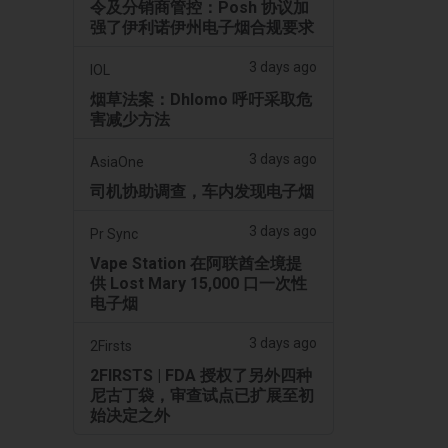
令及分销商管控：Posh 协议加
强了伊利诺伊州电子烟合规要求
3 days ago
IOL
烟草法案：Dhlomo 呼吁采取危
害减少方法
3 days ago
AsiaOne
司机协助调查，车内发现电子烟
3 days ago
Pr Sync
Vape Station 在阿联酋全境提
供 Lost Mary 15,000 口一次性
电子烟
3 days ago
2Firsts
2FIRSTS | FDA 授权了另外四种
尼古丁袋，审查试点已扩展至初
始决定之外