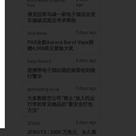
Koco News Channel
ago
Five
俄克拉荷马城一家电子烟店在货
车撞破店面后寻求帮助
2 days ago
Vice News
PAX全新Aurora Burst Vape附
赠4,000美元冒险大奖
3 days ago
Daily Record
想携带电子烟出国的旅客收到旅
行警示
3 days ago
getreading.co.uk
大多数航空公司“禁止”放入托运
行李的常见物品的“最安全打包
方法”
3 days ago
2Firsts
2FIRSTS | 2000 万美元、永久禁