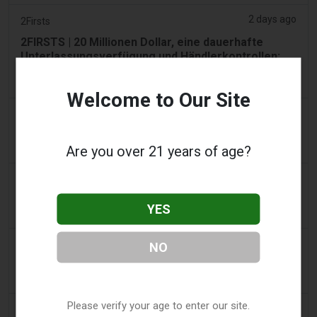
2 days ago
2Firsts
2FIRSTS | 20 Millionen Dollar, eine dauerhafte
Unterlassungsverfügung und Händlerkontrollen:
Posh-Deal verschärft die E-Zigaretten-Compliance
in Illinois
Welcome to Our Site
2 days ago
IOL
Tabakgesetz: Dhlomo fordert einen Ansatz zur
Are you over 21 years of age?
Schadensminimierung
2 days ago
AsiaOne
Fahrer hilft bei Ermittlungen, nachdem Vape-
YES
Geräte in geparktem Auto gefunden wurden
2 days ago
Pr Sync
NO
Vape Station bietet Lost Mary 15.000 Puffs in den
gesamten VAE an
Please verify your age to enter our site.
2 days ago
2Firsts