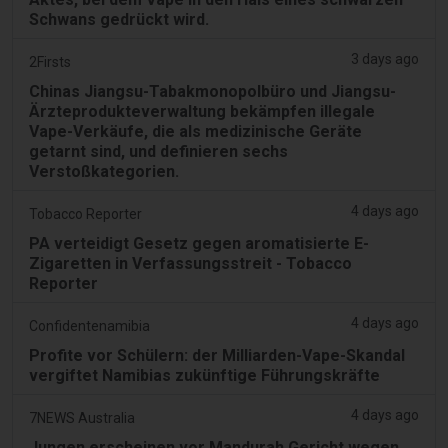
Schwans gedrückt wird.
3 days ago
2Firsts
Chinas Jiangsu-Tabakmonopolbüro und Jiangsu-
Ärzteprodukteverwaltung bekämpfen illegale
Vape-Verkäufe, die als medizinische Geräte
getarnt sind, und definieren sechs
Verstoßkategorien.
4 days ago
Tobacco Reporter
PA verteidigt Gesetz gegen aromatisierte E-
Zigaretten in Verfassungsstreit - Tobacco
Reporter
4 days ago
Confidentenamibia
Profite vor Schülern: der Milliarden-Vape-Skandal
vergiftet Namibias zukünftige Führungskräfte
4 days ago
7NEWS Australia
Jungen erscheinen vor Mandurah Gericht wegen