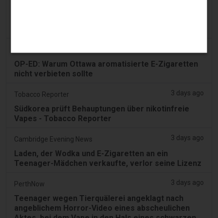
2FIRSTS | FDA genehmigt vier weitere
Nikotinbeutel, während sich das Prüfprogramm
über die ersten Entscheidungen hinaus ausweitet
3 days ago
Juno News
OP-ED: Warum Ottawa aromatisierte E-Zigaretten
nicht verbieten sollte
3 days ago
Tobacco Reporter
Südkorea prüft Behauptungen über nikotinfreie
Vapes - Tobacco Reporter
3 days ago
Cambridge Evening News
Laden, der Wodka und E-Zigaretten an ein
Teenager-Mädchen verkaufte, verlor seine Lizenz
3 days ago
PerthNow
Teenager wegen Tierquälerei angeklagt nach
angeblichem Horror-Video eines abscheulichen
Aktes, bei dem Vape in den Hals eines schwarzen