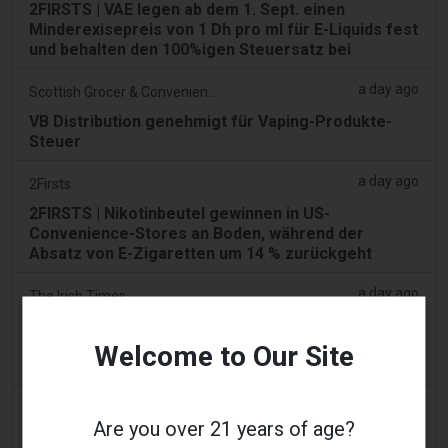
2FIRSTS | VAE legen ab dem 1. Sept. einen
Minderexisepreis von 1 Dh pro ml für E-Liquids fest
und behalten den 100%igen Steuersatz bei
a day ago
Scottish Grocer & Convenience Retailer
VB Distribution genehmigt für Vaping-Produkte-
Steuer
a day ago
2Firsts
2FIRSTS | Nikotinbeutel gewinnen in US-
Convenience-Stores an Boden, während der
Absatz von E-Zigaretten um 14 % zurückgeht
a day ago
The Irish Times
Erhöhung der Vape-Steuer in Erwägung gezogen,
nachdem sie in neun Monaten 22 Mio. € eingespielt
Welcome to Our Site
hat
2 days ago
Tico Times
Are you over 21 years of age?
Costa Ricas neue E-Zigaretten-Regeln sollten