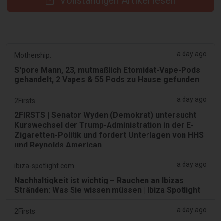
Vollständigen Artikel lesen
a day ago
Mothership.
S'pore Mann, 23, mutmaßlich Etomidat-Vape-Pods
gehandelt, 2 Vapes & 55 Pods zu Hause gefunden
a day ago
2Firsts
2FIRSTS | Senator Wyden (Demokrat) untersucht
Kurswechsel der Trump-Administration in der E-
Zigaretten-Politik und fordert Unterlagen von HHS
und Reynolds American
a day ago
ibiza-spotlight.com
Nachhaltigkeit ist wichtig – Rauchen an Ibizas
Stränden: Was Sie wissen müssen | Ibiza Spotlight
a day ago
2Firsts