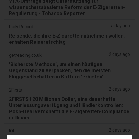
VTA-Umfrage zeigt Unterstützung für
wissenschaftsbasierte Reform der E-Zigaretten-
Regulierung - Tobacco Reporter
a day ago
Daily Record
Reisende, die ihre E‑Zigarette mitnehmen wollen,
erhalten Reiseratschlag
2 days ago
getreading.co.uk
'Sicherste Methode', um einen häufigen
Gegenstand zu verpacken, den die meisten
Fluggesellschaften in Koffern 'erbieten'
2 days ago
2Firsts
2FIRSTS | 20 Millionen Dollar, eine dauerhafte
Unterlassungsverfügung und Händlerkontrollen:
Posh-Deal verschärft die E-Zigaretten-Compliance
in Illinois
2 days ago
IOL