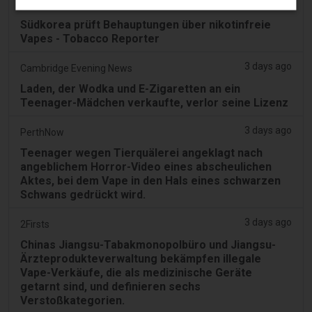
3 days ago
Tobacco Reporter
Südkorea prüft Behauptungen über nikotinfreie
Vapes - Tobacco Reporter
3 days ago
Cambridge Evening News
Laden, der Wodka und E-Zigaretten an ein
Teenager-Mädchen verkaufte, verlor seine Lizenz
3 days ago
PerthNow
Teenager wegen Tierquälerei angeklagt nach
angeblichem Horror-Video eines abscheulichen
Aktes, bei dem Vape in den Hals eines schwarzen
Schwans gedrückt wird.
3 days ago
2Firsts
Chinas Jiangsu-Tabakmonopolbüro und Jiangsu-
Ärzteprodukteverwaltung bekämpfen illegale
Vape-Verkäufe, die als medizinische Geräte
getarnt sind, und definieren sechs
Verstoßkategorien.