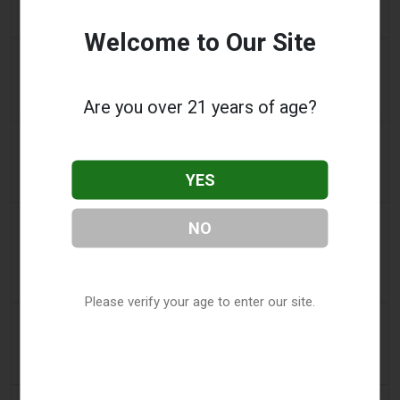
Tabakgesetz: Dhlomo fordert einen Ansatz zur
Schadensminimierung
Welcome to Our Site
2 days ago
AsiaOne
Fahrer hilft bei Ermittlungen, nachdem Vape-
Geräte in geparktem Auto gefunden wurden
Are you over 21 years of age?
2 days ago
Pr Sync
Vape Station bietet Lost Mary 15.000 Puffs in den
YES
gesamten VAE an
2 days ago
2Firsts
NO
2FIRSTS | FDA genehmigt vier weitere
Nikotinbeutel, während sich das Prüfprogramm
über die ersten Entscheidungen hinaus ausweitet
Please verify your age to enter our site.
2 days ago
Juno News
OP-ED: Warum Ottawa aromatisierte E-Zigaretten
nicht verbieten sollte