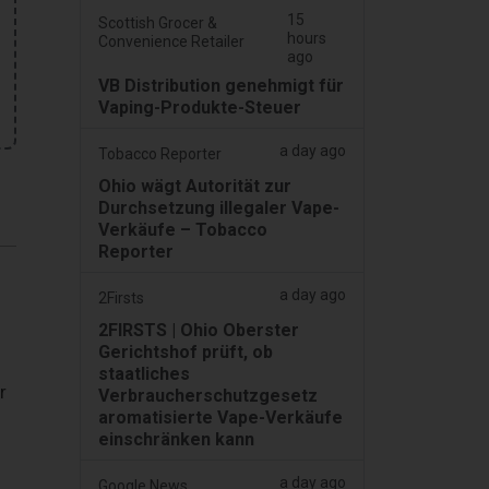
15
Scottish Grocer &
hours
Convenience Retailer
ago
VB Distribution genehmigt für
Vaping-Produkte-Steuer
a day ago
Tobacco Reporter
Ohio wägt Autorität zur
Durchsetzung illegaler Vape-
Verkäufe – Tobacco
Reporter
a day ago
2Firsts
2FIRSTS | Ohio Oberster
Gerichtshof prüft, ob
staatliches
r
Verbraucherschutzgesetz
aromatisierte Vape-Verkäufe
einschränken kann
a day ago
Google News