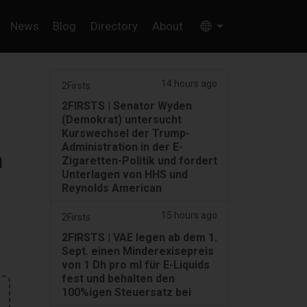
News
Blog
Directory
About
14 hours ago
2Firsts
2FIRSTS | Senator Wyden
(Demokrat) untersucht
Kurswechsel der Trump-
Administration in der E-
n
Zigaretten-Politik und fordert
Unterlagen von HHS und
Reynolds American
15 hours ago
2Firsts
2FIRSTS | VAE legen ab dem 1.
Sept. einen Minderexisepreis
von 1 Dh pro ml für E-Liquids
fest und behalten den
100%igen Steuersatz bei