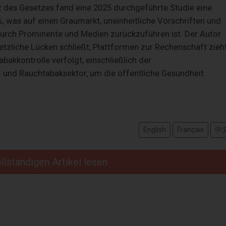
z des Gesetzes fand eine 2025 durchgeführte Studie eine
 was auf einen Graumarkt, uneinheitliche Vorschriften und
durch Prominente und Medien zurückzuführen ist. Der Autor
esetzliche Lücken schließt, Plattformen zur Rechenschaft zieh
akkontrolle verfolgt, einschließlich der
 und Rauchtabaksektor, um die öffentliche Gesundheit
English
Français
中
llständigen Artikel lesen