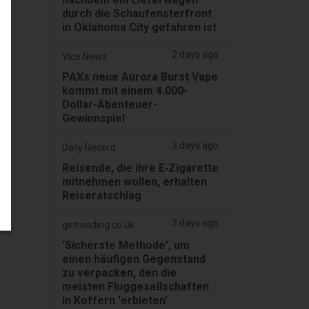
durch die Schaufensterfront
in Oklahoma City gefahren ist
2 days ago
Vice News
PAXs neue Aurora Burst Vape
kommt mit einem 4.000-
Dollar-Abenteuer-
Gewinnspiel
3 days ago
Daily Record
Reisende, die ihre E‑Zigarette
mitnehmen wollen, erhalten
Reiseratschlag
3 days ago
getreading.co.uk
'Sicherste Methode', um
einen häufigen Gegenstand
zu verpacken, den die
meisten Fluggesellschaften
in Koffern 'erbieten'