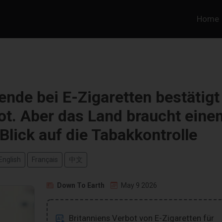
Home
ende bei E-Zigaretten bestätigt
ot. Aber das Land braucht eine
lick auf die Tabakkontrolle
English
Français
中文
Down To Earth
May 9 2026
Britanniens Verbot von E-Zigaretten für