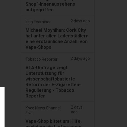
Shop“-Innenaussehens
aufgegriffen
2 days ago
Irish Examiner
Michael Moynihan: Cork City
hat unter allen Ladenstädlern
eine erstaunliche Anzahl von
Vape-Shops
2 days ago
Tobacco Reporter
VTA-Umfrage zeigt
Unterstützung für
wissenschaftsbasierte
Reform der E-Zigaretten-
Regulierung - Tobacco
Reporter
2 days
Koco News Channel
ago
Five
Vape-Shop bittet um Hilfe,
nachdem ein Lieferwagen