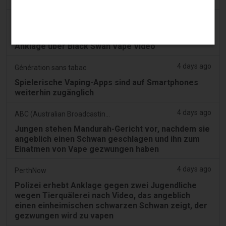
3 days ago
7NEWS Australia
Jungen erscheinen vor Mandurah Gericht wegen
Anklage über Black Swan Vape Video
4 days ago
Génération sans tabac
Spielerische Vaping-Apps sind auf Smartphones
weiterhin zugänglich
4 days ago
ABC (Australian Broadcasting Corporation)
Jungen stehen Mandurah-Gericht vor, nachdem sie
angeblich einen Schwan geschlagen und ihn zum
Einatmen von Vape gezwungen haben
4 days ago
PerthNow
Polizei erhebt Anklage gegen zwei Jugendliche
wegen Tierquälerei nach Video, das angeblich
einen einheimischen schwarzen Schwan zeigt, der
gezwungen wird zu vapen