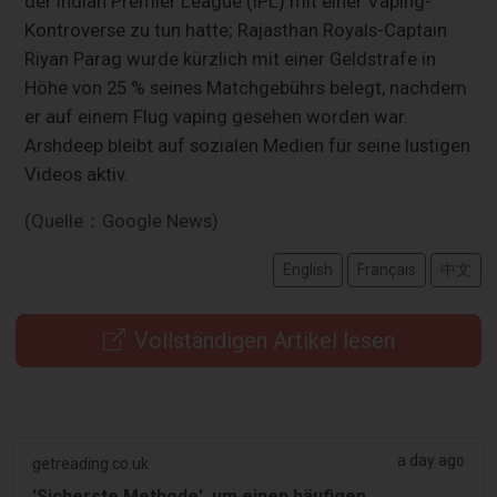
der Indian Premier League (IPL) mit einer Vaping-
Kontroverse zu tun hatte; Rajasthan Royals-Captain
Riyan Parag wurde kürzlich mit einer Geldstrafe in
Höhe von 25 % seines Matchgebührs belegt, nachdem
er auf einem Flug vaping gesehen worden war.
Arshdeep bleibt auf sozialen Medien für seine lustigen
Videos aktiv.
(Quelle：Google News)
English
Français
中文
Vollständigen Artikel lesen
a day ago
getreading.co.uk
'Sicherste Methode', um einen häufigen