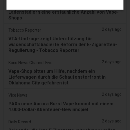
Michael Moynihan: Cork City hat unter allen
Ladenstädlern eine erstaunliche Anzahl von Vape-
Shops
2 days ago
Tobacco Reporter
VTA-Umfrage zeigt Unterstützung für
wissenschaftsbasierte Reform der E-Zigaretten-
Regulierung - Tobacco Reporter
2 days ago
Koco News Channel Five
Vape-Shop bittet um Hilfe, nachdem ein
Lieferwagen durch die Schaufensterfront in
Oklahoma City gefahren ist
2 days ago
Vice News
PAXs neue Aurora Burst Vape kommt mit einem
4.000-Dollar-Abenteuer-Gewinnspiel
2 days ago
Daily Record