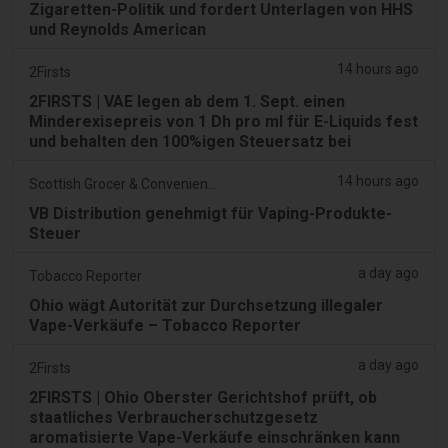
Zigaretten-Politik und fordert Unterlagen von HHS
und Reynolds American
14 hours ago
2Firsts
2FIRSTS | VAE legen ab dem 1. Sept. einen
Minderexisepreis von 1 Dh pro ml für E-Liquids fest
und behalten den 100%igen Steuersatz bei
14 hours ago
Scottish Grocer & Convenience Retailer
VB Distribution genehmigt für Vaping-Produkte-
Steuer
a day ago
Tobacco Reporter
Ohio wägt Autorität zur Durchsetzung illegaler
Vape-Verkäufe – Tobacco Reporter
a day ago
2Firsts
2FIRSTS | Ohio Oberster Gerichtshof prüft, ob
staatliches Verbraucherschutzgesetz
aromatisierte Vape-Verkäufe einschränken kann