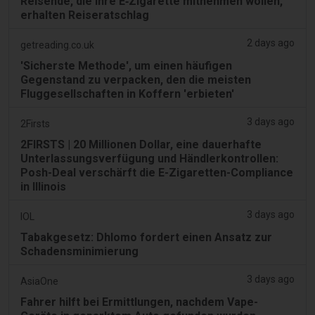
Reisende, die ihre E‑Zigarette mitnehmen wollen,
erhalten Reiseratschlag
2 days ago
getreading.co.uk
'Sicherste Methode', um einen häufigen
Gegenstand zu verpacken, den die meisten
Fluggesellschaften in Koffern 'erbieten'
3 days ago
2Firsts
2FIRSTS | 20 Millionen Dollar, eine dauerhafte
Unterlassungsverfügung und Händlerkontrollen:
Posh-Deal verschärft die E-Zigaretten-Compliance
in Illinois
3 days ago
IOL
Tabakgesetz: Dhlomo fordert einen Ansatz zur
Schadensminimierung
3 days ago
AsiaOne
Fahrer hilft bei Ermittlungen, nachdem Vape-