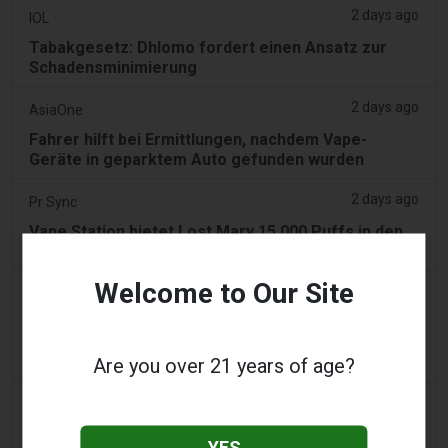
2 days ago
IOL
Tabakgesetz: Dhlomo fordert einen Ansatz zur
Schadensminimierung
2 days ago
AsiaOne
Fahrer hilft bei Ermittlungen, nachdem Vape-
Geräte in geparktem Auto gefunden wurden
2 days ago
Pr Sync
Vape Station bietet Lost Mary 15.000 Puffs in den
gesamten VAE an
Welcome to Our Site
2 days ago
2Firsts
2FIRSTS | FDA genehmigt vier weitere
Nikotinbeutel, während sich das Prüfprogramm
Are you over 21 years of age?
über die ersten Entscheidungen hinaus ausweitet
3 days ago
Juno News
OP-ED: Warum Ottawa aromatisierte E-Zigaretten
YES