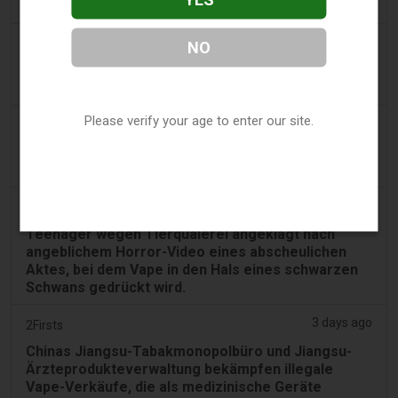
nicht verbieten sollte
3 days ago
Tobacco Reporter
NO
Südkorea prüft Behauptungen über nikotinfreie
Vapes - Tobacco Reporter
Please verify your age to enter our site.
3 days ago
Cambridge Evening News
Laden, der Wodka und E-Zigaretten an ein
Teenager-Mädchen verkaufte, verlor seine Lizenz
3 days ago
PerthNow
Teenager wegen Tierquälerei angeklagt nach
angeblichem Horror-Video eines abscheulichen
Aktes, bei dem Vape in den Hals eines schwarzen
Schwans gedrückt wird.
3 days ago
2Firsts
Chinas Jiangsu-Tabakmonopolbüro und Jiangsu-
Ärzteprodukteverwaltung bekämpfen illegale
Vape-Verkäufe, die als medizinische Geräte