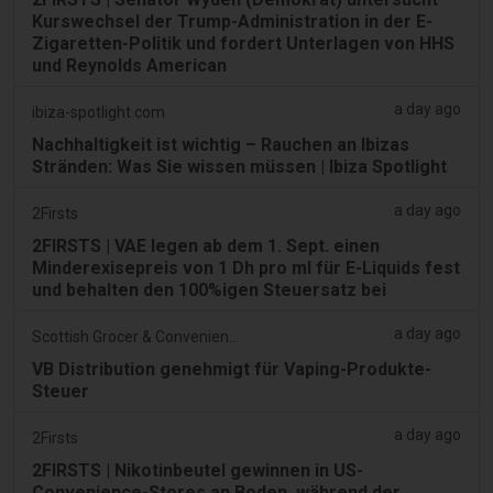
Kurswechsel der Trump-Administration in der E-
Zigaretten-Politik und fordert Unterlagen von HHS
und Reynolds American
a day ago
ibiza-spotlight.com
Nachhaltigkeit ist wichtig – Rauchen an Ibizas
Stränden: Was Sie wissen müssen | Ibiza Spotlight
a day ago
2Firsts
2FIRSTS | VAE legen ab dem 1. Sept. einen
Minderexisepreis von 1 Dh pro ml für E-Liquids fest
und behalten den 100%igen Steuersatz bei
a day ago
Scottish Grocer & Convenience Retailer
VB Distribution genehmigt für Vaping-Produkte-
Steuer
a day ago
2Firsts
2FIRSTS | Nikotinbeutel gewinnen in US-
Convenience-Stores an Boden, während der