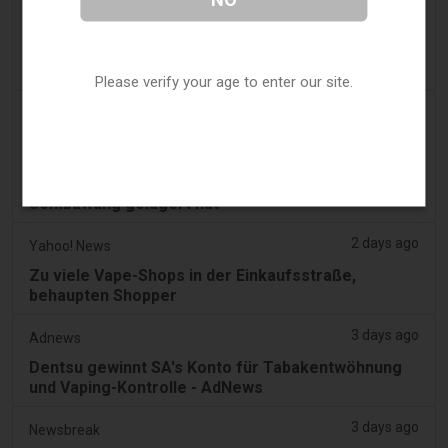
2 days ago
Newsweek
Frau vapet 10 Jahre lang, dann folgt eine
lebensverändernde Entdeckung
Please verify your age to enter our site.
2 days ago
Google News
Mann gibt Geständnis, Teil eines Syndikats
gewesen zu sein, das 58.000 E-Zigaretten-Artikel
in einem Haus in Lentor und einem Condo in
Sembawang gelagert hat
2 days ago
Yahoo! News
Zu viele Vape-Shops in der Einkaufsstraße,
behaupten Shopper
3 days ago
Adnews
Dentsu gewinnt SA's Konto für Tabakentwöhnung
und Vaping-Kontrolle - AdNews
3 days ago
Newsbreak