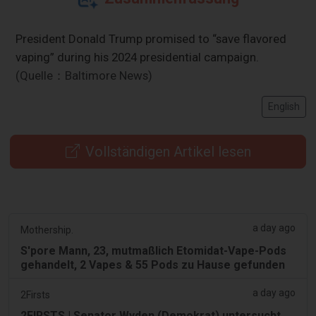
President Donald Trump promised to “save flavored
vaping” during his 2024 presidential campaign.
(Quelle：Baltimore News)
English
Vollständigen Artikel lesen
a day ago
Mothership.
S'pore Mann, 23, mutmaßlich Etomidat-Vape-Pods
gehandelt, 2 Vapes & 55 Pods zu Hause gefunden
a day ago
2Firsts
2FIRSTS | Senator Wyden (Demokrat) untersucht