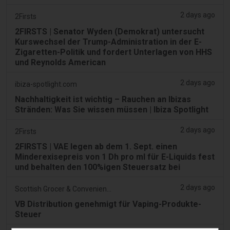
2 days ago
2Firsts
2FIRSTS | Senator Wyden (Demokrat) untersucht
Kurswechsel der Trump-Administration in der E-
Zigaretten-Politik und fordert Unterlagen von HHS
und Reynolds American
2 days ago
ibiza-spotlight.com
Nachhaltigkeit ist wichtig – Rauchen an Ibizas
Stränden: Was Sie wissen müssen | Ibiza Spotlight
2 days ago
2Firsts
2FIRSTS | VAE legen ab dem 1. Sept. einen
Minderexisepreis von 1 Dh pro ml für E-Liquids fest
und behalten den 100%igen Steuersatz bei
2 days ago
Scottish Grocer & Convenience Retailer
VB Distribution genehmigt für Vaping-Produkte-
Steuer