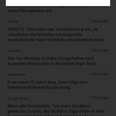
VAE führen ab dem 1. September einen
Mindeststeuersatz für E‑Zigaretten‑ und
Vape‑Flüssigkeiten ein
3 days ago
2Firsts
2FIRSTS | Ohio Oberster Gerichtshof prüft, ob
staatliches Verbraucherschutzgesetz
aromatisierte Vape-Verkäufe einschränken kann
3 days ago
Hoodline
Vier Verdächtige in Video festgehalten nach
doppelten Einbrüchen in Hoschton Vape Shop
3 days ago
Newsweek
Frau vapet 10 Jahre lang, dann folgt eine
lebensverändernde Entdeckung
3 days ago
Google News
Mann gibt Geständnis, Teil eines Syndikats
gewesen zu sein, das 58.000 E-Zigaretten-Artikel