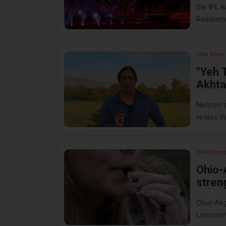
Die IPL 
Rassismu
und der 
The Free
"Yeh 
Akhta
Kamer
Netizen 
Afridi
virales V
clevelan
Ohio-
stren
unreg
Ohio-Abg
Lizenzie