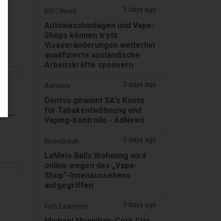
e
3 days ago
BBC News
Autowaschanlagen und Vape-
Shops können trotz
nce
Visaveränderungen weiterhin
qualifizierte ausländische
Arbeitskräfte sponsern
3 days ago
Adnews
Dentsu gewinnt SA's Konto
für Tabakentwöhnung und
sie
Vaping-Kontrolle - AdNews
3 days ago
Newsbreak
LaMelo Balls Wohnung wird
online wegen des „Vape-
Shop“-Innenaussehens
aufgegriffen
3 days ago
Irish Examiner
Michael Moynihan: Cork City