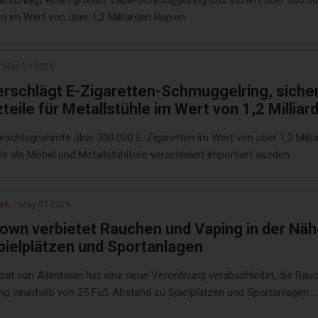
zerschlägt einen großen Vape-Schmuggelring und sichert über 300.00
n im Wert von über 1,2 Milliarden Rupien.
May 21 2026
erschlägt E-Zigaretten-Schmuggelring, siche
teile für Metallstühle im Wert von 1,2 Milliar
n aus China
beschlagnahmte über 300.000 E-Zigaretten im Wert von über 1,2 Milli
ie als Möbel und Metallstuhlteile verschleiert importiert wurden.
ak
May 21 2026
town verbietet Rauchen und Vaping in der Nä
pielplätzen und Sportanlagen
trat von Allentown hat eine neue Verordnung verabschiedet, die Rau
ng innerhalb von 25 Fuß Abstand zu Spielplätzen und Sportanlagen
t.