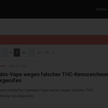
Home
...
8
9
10
...
22
23
»
onto
May 21 2026
bis-Vape wegen falscher THC-Kennzeichnu
kgerufen
ntario verkaufter Cannabis-Vape wurde wegen falscher THC-
hnung zurückgerufen.