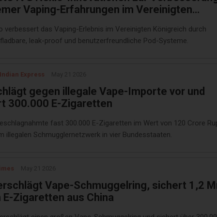
mer Vaping-Erfahrungen im Vereinigten
reich | LBV Hub
o verbessert das Vaping-Erlebnis im Vereinigten Königreich durch
fladbare, leak-proof und benutzerfreundliche Pod-Systeme.
Indian Express
May 21 2026
chlägt gegen illegale Vape-Importe vor und
rt 300.000 E-Zigaretten
beschlagnahmte fast 300.000 E-Zigaretten im Wert von 120 Crore R
m illegalen Schmugglernetzwerk in vier Bundesstaaten.
imes
May 21 2026
erschlägt Vape-Schmuggelring, sichert 1,2 M
n E-Zigaretten aus China