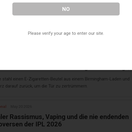
laysia, drug-laced vape seizures stoke US-lik
NO
ie epidemic’ fears
ombie vape’ videos prompt arrests and warnings of a growing substa
sis in the country.
Please verify your age to enter our site.
am Live
May 20 2026
oment, als ein Junge aus einem Birmingham-
stiehlt & die Tür zerstört - Eigentümer sagt, 
n eine Lektion lernen
e stahl einen E-Zigaretten-Beutel aus einem Birmingham-Laden und
urz darauf zurück, um die Tür zu zertrümmern.
onal
May 20 2026
ler Rassismus, Vaping und die nie endenden
oversen der IPL 2026