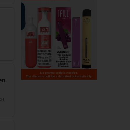
en
die