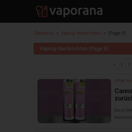
Startseite
Vaping-Nachrichten
(Page 9)
Vaping-Nachrichten (Page 9)
«
1
2
CP24 Tor
Canna
zurüc
Ein in O
Kennzeic