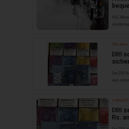
beque
König
IVG Nexi
wiederau
The New 
DRI s
siche
Die DRI 
aus eine
Lokmat T
DRI z
Rs. a