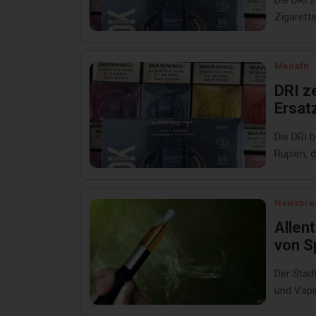
Die DRI 
Zigarette
Menafn
DRI z
Ersatz
Rupie
Die DRI 
Rupien, d
Newsbre
Allen
von S
Der Stad
und Vapi
untersag