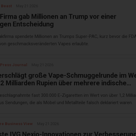
 Beast
May 21 2026
Firma gab Millionen an Trump vor einer
igen Entscheidung
akfirma spendete Millionen an Trumps Super-PAC, kurz bevor die FD
von geschmacksveränderten Vapes erlaubte.
 Press Journal
May 21 2026
erschlägt große Vape-Schmuggelrunde im W
,2 Milliarden Rupien über mehrere indische
sstaaten
beschlagnahmte fast 300.000 E-Zigaretten im Wert von über 1,2 Milli
s Sendungen, die als Möbel und Metallteile falsch deklariert waren.
re Business View
May 21 2026
te IVG Nexio-Innovationen zur Verbesserun