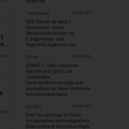
0 E-
Reporter
3 days ago
The National
VAE führen ab dem 1.
September einen
Mindeststeuersatz für
rt
E‑Zigaretten‑ und
den
Vape‑Flüssigkeiten ein
arden
3 days ago
2Firsts
2FIRSTS | Ohio Oberster
Gerichtshof prüft, ob
staatliches
Verbraucherschutzgesetz
aromatisierte Vape-Verkäufe
he
einschränken kann
3 days ago
Hoodline
chen
Vier Verdächtige in Video
festgehalten nach doppelten
Einbrüchen in Hoschton Vape