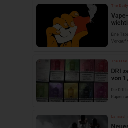
The Daily
Vape-
wicht
Eine Tab
Verkauf 
The Free
DRI z
von 1
Bunde
Die DRI 
Rupien au
Lancashi
Neues