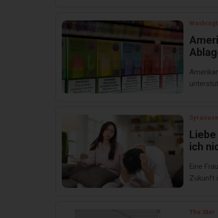
Washingt
Ameri
Ablag
Amerikan
unterstüt
Syracuse
Liebe
ich n
herau
Eine Frau
mach
Zukunft 
The Star