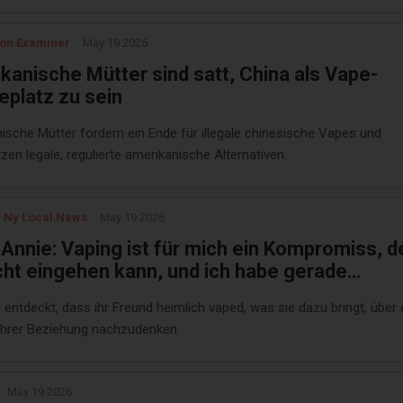
on Examiner
May 19 2026
kanische Mütter sind satt, China als Vape-
eplatz zu sein
ische Mütter fordern ein Ende für illegale chinesische Vapes und
zen legale, regulierte amerikanische Alternativen.
 Ny Local News
May 19 2026
 Annie: Vaping ist für mich ein Kompromiss, d
icht eingehen kann, und ich habe gerade
sgefunden, dass mein Freund heimlich damit
 entdeckt, dass ihr Freund heimlich vaped, was sie dazu bringt, über 
t
ihrer Beziehung nachzudenken.
May 19 2026