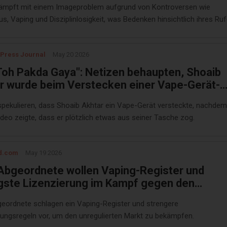
kämpft mit einem Imageproblem aufgrund von Kontroversen wie
s, Vaping und Disziplinlosigkeit, was Bedenken hinsichtlich ihres Ru
Zuschauerinteresse aufwirft.
 Press Journal
May 20 2026
Toh Pakda Gaya": Netizen behaupten, Shoaib
r wurde beim Verstecken einer Vape-Gerät-
a während seines Besuchs im Haus von Shah
spekulieren, dass Shoaib Akhtar ein Vape-Gerät versteckte, nachdem
 erwischt
ideo zeigte, dass er plötzlich etwas aus seiner Tasche zog.
d.com
May 19 2026
Abgeordnete wollen Vaping-Register und
gste Lizenzierung im Kampf gegen den
ulierten Markt
eordnete schlagen ein Vaping-Register und strengere
rungsregeln vor, um den unregulierten Markt zu bekämpfen.