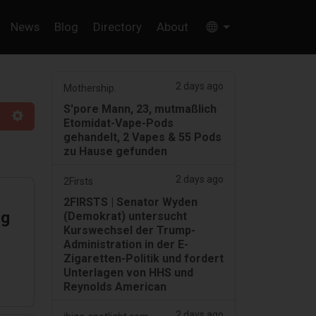
News
Blog
Directory
About
2 days ago
Mothership.
S'pore Mann, 23, mutmaßlich
Etomidat-Vape-Pods
gehandelt, 2 Vapes & 55 Pods
zu Hause gefunden
2 days ago
2Firsts
2FIRSTS | Senator Wyden
ng
(Demokrat) untersucht
Kurswechsel der Trump-
Administration in der E-
Zigaretten-Politik und fordert
Unterlagen von HHS und
Reynolds American
2 days ago