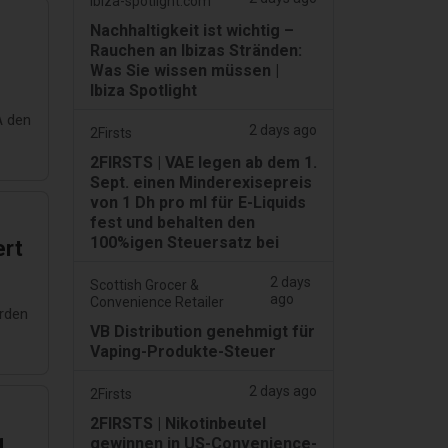
ibiza-spotlight.com
Nachhaltigkeit ist wichtig –
Rauchen an Ibizas Stränden:
Was Sie wissen müssen |
Ibiza Spotlight
A den
2 days ago
2Firsts
2FIRSTS | VAE legen ab dem 1.
Sept. einen Minderexisepreis
von 1 Dh pro ml für E-Liquids
fest und behalten den
100%igen Steuersatz bei
ert
2 days
Scottish Grocer &
ago
Convenience Retailer
arden
VB Distribution genehmigt für
Vaping-Produkte-Steuer
2 days ago
2Firsts
2FIRSTS | Nikotinbeutel
g
gewinnen in US-Convenience-