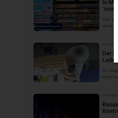
In Ma
‘zomb
Viral ‘z
abuse cri
Birmingh
Der M
Laden 
müsse
Ein Jung
kehrte k
The Nati
Kasua
Kontr