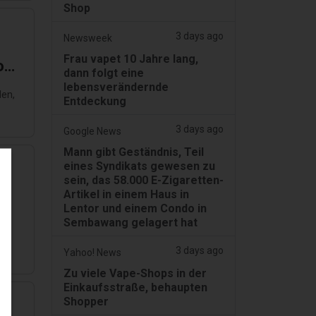
Shop
3 days ago
Newsweek
Frau vapet 10 Jahre lang,
o
dann folgt eine
lebensverändernde
den,
Entdeckung
3 days ago
Google News
Mann gibt Geständnis, Teil
eines Syndikats gewesen zu
sein, das 58.000 E-Zigaretten-
Artikel in einem Haus in
Lentor und einem Condo in
Sembawang gelagert hat
3 days ago
Yahoo! News
Zu viele Vape-Shops in der
Einkaufsstraße, behaupten
Shopper