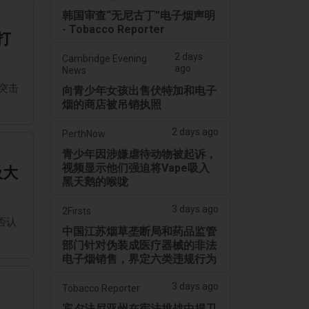
韩国审查“无尼古丁”电子烟声明
- Tobacco Reporter
打
2 days
Cambridge Evening
ago
News
突击
向青少年女孩出售伏特加和电子
烟的商店被吊销执照
2 days ago
PerthNow
青少年因涉嫌虐待动物被起诉，
视频显示他们强迫将Vape吸入
吸大
黑天鹅的喉咙
3 days ago
2Firsts
否认
中国江苏烟草垄断局和药品监管
部门针对伪装成医疗器械的非法
电子烟销售，界定六类违规行为
3 days ago
Tobacco Reporter
宾夕法尼亚州在宪法挑战中捍卫