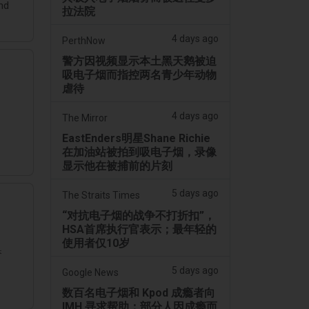
nd
拉法院
4 days ago
PerthNow
警方因视频显示本土黑天鹅被迫
吸电子烟而指控两名青少年动物
虐待
4 days ago
The Mirror
EastEnders明星Shane Richie
在加油站被拍到吸电子烟，录像
显示他在被捕前的片刻
5 days ago
The Straits Times
“对抗电子烟的战争不打折扣”，
HSA首席执行官表示；最年轻的
使用者仅10岁
香
5 days ago
Google News
数百名电子烟和 Kpod 成瘾者向
IMH 寻求帮助；部分人因成瘾而