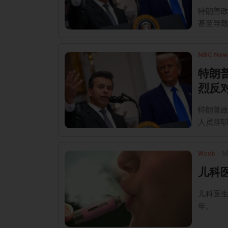
特朗普政
甚至导
NBC New
特朗
烈反
特朗普政
人员辞
Wcvb
M
儿科
儿科医生
年。