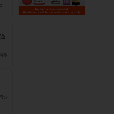
反对，
强
，导致
引青少