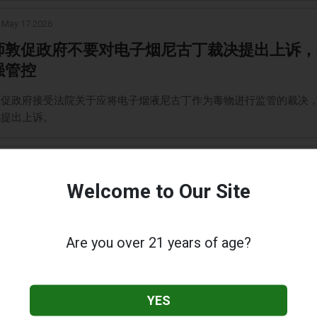
May 17 2026
师敦促政府不要对电子烟尼古丁裁决提出上诉，
强管控
敦促政府接受法院关于应将电子烟液尼古丁作为毒物进行监管的裁决
此提出上诉。
s
May 17 2026
法院尼古丁裁决备受赞誉，被视为重大公共卫生
Welcome to Our Site
vape 担忧日益加剧
高等法院裁定政府2023年将电子烟产品中的液体和凝胶尼古丁从毒
Are you over 21 years of age?
免的决定非法且不合理，这一裁决被卫生界视为重大公共卫生胜利。
YES
hnews Org
May 16 2026