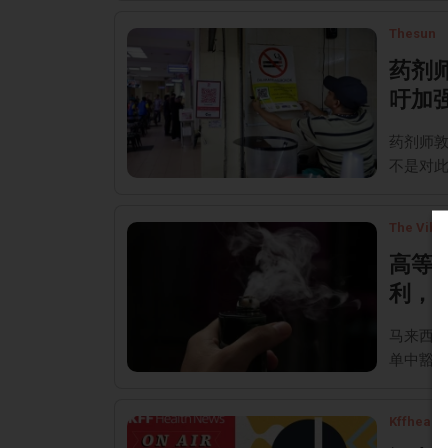
Thesun
药剂
吁加
药剂师
不是对
The Vibe
高等
利， 
马来西亚
单中豁
Kffhealt