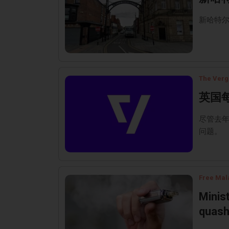
新哈特
The Verg
英国
尽管去年
问题。
Free Mal
Minis
quas