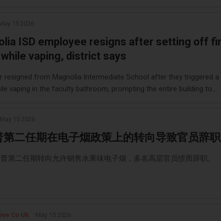
May 15 2026
lia ISD employee resigns after setting off fi
while vaping, district says
r resigned from Magnolia Intermediate School after they triggered a 
le vaping in the faculty bathroom, prompting the entire building to
, Magnolia ISD confirmed.
May 15 2026
普第二任期在电子烟政策上的转向导致官员辞职
朗普第二任期转向允许销售水果味电子烟，多名高层官员愤而辞职。
ive Co Uk
May 15 2026