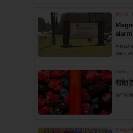
Abc 13
Magno
alarm 
A teache
alarm whi
evacuate
Forbes
特朗
由于特
Glasgowl