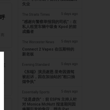
失业
5 days ago
The Straits Times
呼
“感谢向警察举报我的司机”：在
私人租赁车辆中吸食 Kpod 的前
成瘾者
，而
5 days ago
The Worcester News
Connect 2 Vapes 在伍斯特的
新老板
胜
5 days ago
Evening Standard
《东端》演员谢恩·里奇因酒驾
被起诉，因在加油站的“粗口抽
烟争执”
物名
5 days ago
Essentially Sports
“这是虚伪”：前 ESPN 主持人针
对 Monica McNutt 报道期间因
修脚引发的争议，抨击 Pat