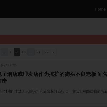
Home
...
8
9
10
...
21
22
»
May 17 2026
电子烟店或理发店作为掩护的街头不良老板面临
打击
正针对雇佣非法工人的街头商店发起打击行动，老板们可能面临最高
。