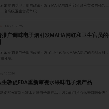
府放宽调味电子烟的政策引发了MAHA网红和部分政府官员的强烈
致一名高级卫生官员辞职。
s
May 15 2026
普推广调味电子烟引发MAHA网红和卫生官员的
对
府放宽调味电子烟的政策引发了卫生官员和MAHA网红的强烈反对
职和分歧。
ay 15 2026
医生敦促FDA重新审视水果味电子烟产品
敦促FDA重新批准水果味电子烟产品，因为他们担心这些口味会吸