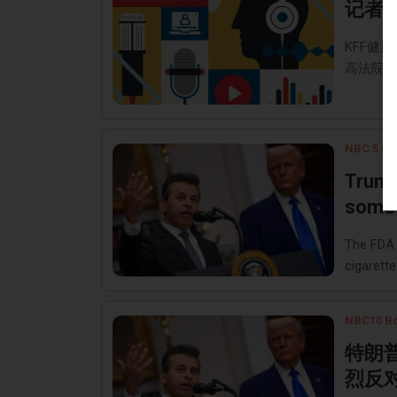
记者
KFF健
高法院
NBC 5 Ch
Trump
some 
The FDA 
cigarette
NBC10 B
特朗
烈反