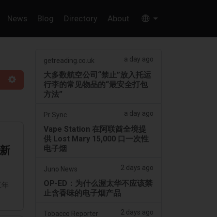
News
Blog
Directory
About
a day ago
getreading.co.uk
大多数航空公司“禁止”放入托运
行李的常见物品的“最安全打包
方法”
a day ago
Pr Sync
Vape Station 在阿联酋全境提
供 Lost Mary 15,000 口一次性
电子烟
新
2 days ago
Juno News
OP-ED：为什么渥太华不应该禁
五年
止含香味的电子烟产品
2 days ago
Tobacco Reporter