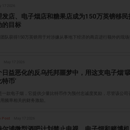
 17 2026
理发店、电子烟店和糖果店成为150万英镑移民
动的目标
团队获得150万英镑用于对涉嫌从事地下经济的商店进行额外的现场
May 17 2026
个日益恶化的反乌托邦噩梦中，用这支电子烟‘
特币’
rip 是一款电子烟，它提供少量比特币作为预付忠诚度奖励，尽管该公司
使用频率相关的财务激励。
e Post
May 17 2026
特尔浦微型酒吧计划禁止电视、电子烟和赌博机