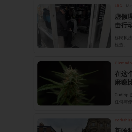
LBC
May
虚假
击行
移民执法
检查。
Gizmodo
在这
麻赚比
Gudt
任何与
Yorkshir
新哈