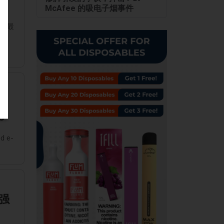
McAfee 的吸电子烟事件
及最
s
d e-
强