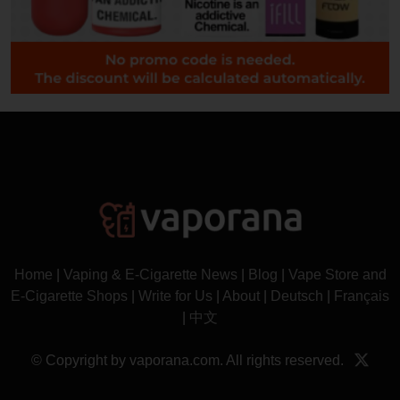
Home
|
Vaping & E-Cigarette News
|
Blog
|
Vape Store and
E-Cigarette Shops
|
Write for Us
|
About
|
Deutsch
|
Français
|
中文
© Copyright by vaporana.com. All rights reserved.