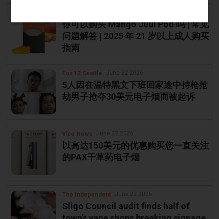
June 23 2026
Revista Central
你可以购买 Mango Juul Pod 吗 | 常见
问题解答 | 2025 年 21 岁以上成人购买
指南
June 22 2026
Fox 13 Seattle
5人因在温特黑文下班回家途中持枪抢
劫男子抢夺30美元电子烟而被起诉
June 22 2026
Vice News
以高达150美元的优惠购买您一直关注
的PAX干草药电子烟
June 22 2026
The Independent
Sligo Council audit finds half of
town’s vape shops breaking signage