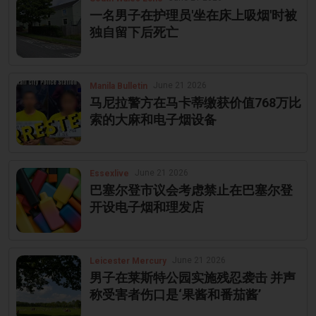
一名男子在护理员'坐在床上吸烟'时被
独自留下后死亡
June 21 2026
Manila Bulletin
马尼拉警方在马卡蒂缴获价值768万比
索的大麻和电子烟设备
June 21 2026
Essexlive
巴塞尔登市议会考虑禁止在巴塞尔登
开设电子烟和理发店
June 21 2026
Leicester Mercury
男子在莱斯特公园实施残忍袭击 并声
称受害者伤口是‘果酱和番茄酱’