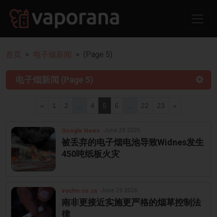
首页
电子烟新闻
(Page 5)
电子烟新闻 (Page 5)
«
1
2
...
4
5
6
...
22
23
»
June 29 2026
Google News
被丢弃的电子烟电池导致Widnes发生
450吨纸板火灾
June 29 2026
vocfm.co.za
南非更接近实施更严格的烟草控制法
律