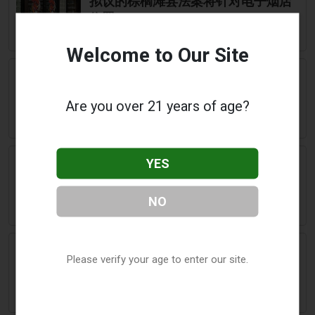
拟议的棕榈滩县法案将针对电子烟店
位置
Welcome to Our Site
June 23 2026
SunStar Philippines
PhilHealth 已准备好为吸烟者和电子
Are you over 21 years of age?
烟使用者提供筛查与治疗
June 23 2026
2Firsts
YES
亚利桑那州法规延伸至替代尼古丁供
应链，2028年起实施许可制度
NO
June 23 2026
Revista Central
Please verify your age to enter our site.
Geek Bar 0 | 完整购买指南 & 概述
2025 | Geek Bar