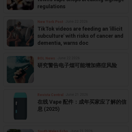
regulations
June 22 2026
New York Post
TikTok videos are feeding an 'illicit
subculture' with risks of cancer and
dementia, warns doc
June 22 2026
BOL News
研究警告电子烟可能增加癌症风险
June 21 2026
Revista Central
在线 Vape 配件：成年买家应了解的信
息 (2025)
June 21 2026
South Wales Echo