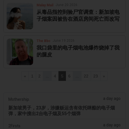
June 20 2026
Malay Mail
从毒品指控到验尸官调查：新加坡电
子烟案因被告在酒店房间死亡而改写
June 19 2026
The Bbc
我口袋里的电子烟电池爆炸烧掉了我
的腿皮
«
1
2
...
4
5
6
...
22
23
»
a day ago
Mothership.
新加坡男子，23岁，涉嫌贩运含有依托咪酯的电子烟
弹，家中搜出2台电子烟及55个烟弹
a day ago
2Firsts