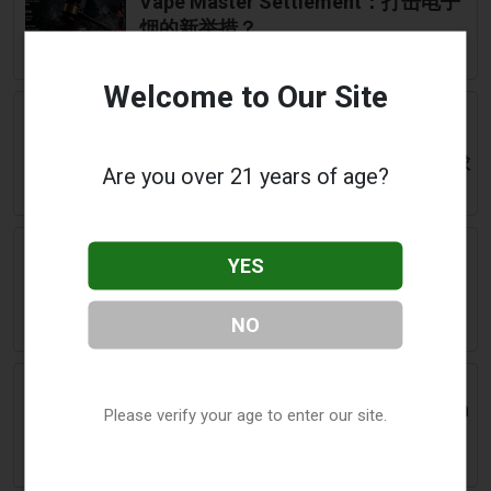
Vape Master Settlement：打击电子
烟的新举措？
Welcome to Our Site
April 29 2026
Times of India
IPL 2026：从Riyan Parag到AB de
Villiers——被镜头拍到吸电子烟的板球
Are you over 21 years of age?
运动员
April 29 2026
News18
YES
“允许吗？”里扬·帕拉格在IPL的电子烟
休息或让拉贾斯坦皇家队付出巨大代
NO
价
April 29 2026
NewsX
2026年印度板球超级联赛争议：Riyan
Please verify your age to enter our site.
Parag 在 PBKS 对阵 RR 时被发现使用
电子烟 — 拉贾斯坦邦皇家队队长在电
子烟视频疯传后成为焦点