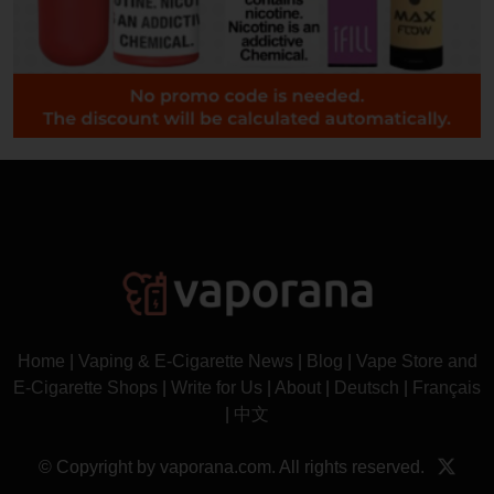
Home
|
Vaping & E-Cigarette News
|
Blog
|
Vape Store and
E-Cigarette Shops
|
Write for Us
|
About
|
Deutsch
|
Français
|
中文
© Copyright by vaporana.com. All rights reserved.