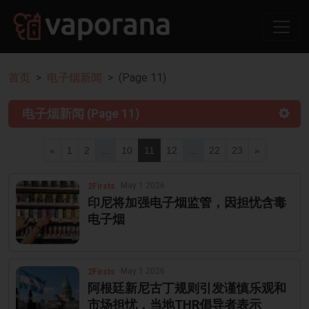
首页
电子烟新闻
(Page 11)
电子烟新闻 (Page 11)
«
1
2
...
10
11
12
...
22
23
»
May 1 2026
2Firsts
印尼将加强电子烟监管，因担忧含毒
电子烟
May 1 2026
2Firsts
阿根廷新尼古丁规则引发谨慎乐观和
市场担忧，当地THR倡导者表示