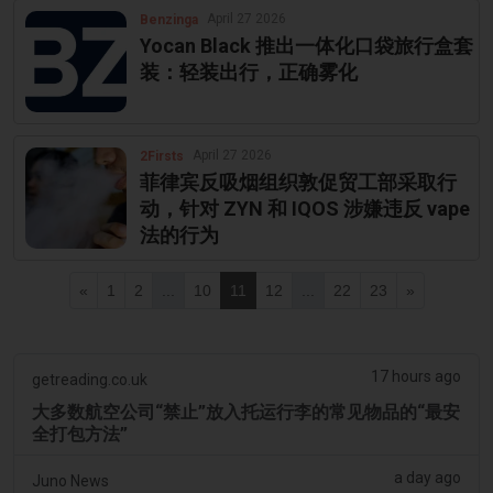
April 27 2026
Benzinga
Yocan Black 推出一体化口袋旅行盒套
装：轻装出行，正确雾化
April 27 2026
2Firsts
菲律宾反吸烟组织敦促贸工部采取行
动，针对 ZYN 和 IQOS 涉嫌违反 vape
法的行为
«
1
2
...
10
11
12
...
22
23
»
17 hours ago
getreading.co.uk
大多数航空公司“禁止”放入托运行李的常见物品的“最安
全打包方法”
a day ago
Juno News