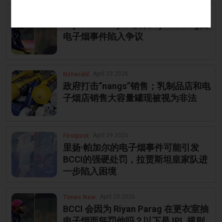
April 29 2026
Gyanhigyan
Rajasthan Royals队长Riyan Parag因
电子烟事件陷入争议
April 29 2026
Nzherald
政府打击“nangs”销售；乳制品店和电
子烟店销售大容量罐现被视为非法
April 29 2026
Firstpost
里扬·帕加尔的电子烟事件可能引发
BCCI的强硬处罚，拉贾斯坦皇家队进
一步陷入困境
April 29 2026
Times Now
BCCI 会因为 Riyan Parag 在更衣室抽
电子烟而惩罚他吗？以下是 IPL 规则