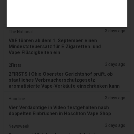
3 days ago
Tobacco Reporter
Ohio wägt Autorität zur Durchsetzung illegaler
Vape-Verkäufe – Tobacco Reporter
3 days ago
The National
VAE führen ab dem 1. September einen
Mindeststeuersatz für E‑Zigaretten‑ und
Vape‑Flüssigkeiten ein
3 days ago
2Firsts
2FIRSTS | Ohio Oberster Gerichtshof prüft, ob
staatliches Verbraucherschutzgesetz
aromatisierte Vape-Verkäufe einschränken kann
3 days ago
Hoodline
Vier Verdächtige in Video festgehalten nach
doppelten Einbrüchen in Hoschton Vape Shop
3 days ago
Newsweek