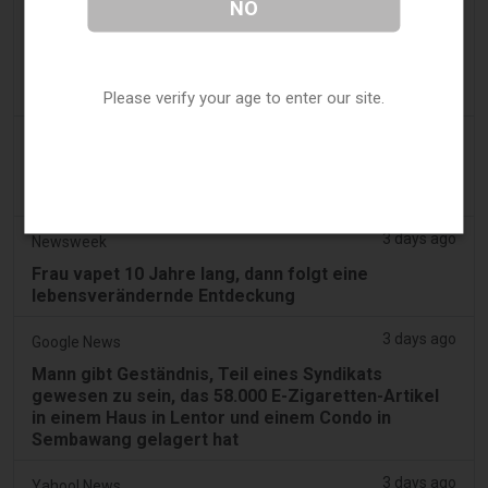
NO
3 days ago
2Firsts
2FIRSTS | Ohio Oberster Gerichtshof prüft, ob
staatliches Verbraucherschutzgesetz
aromatisierte Vape-Verkäufe einschränken kann
Please verify your age to enter our site.
3 days ago
Hoodline
Vier Verdächtige in Video festgehalten nach
doppelten Einbrüchen in Hoschton Vape Shop
3 days ago
Newsweek
Frau vapet 10 Jahre lang, dann folgt eine
lebensverändernde Entdeckung
3 days ago
Google News
Mann gibt Geständnis, Teil eines Syndikats
gewesen zu sein, das 58.000 E-Zigaretten-Artikel
in einem Haus in Lentor und einem Condo in
Sembawang gelagert hat
3 days ago
Yahoo! News