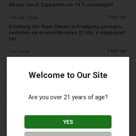
Absatz von E-Zigaretten um 14 % zurückgeht
2 days ago
The Irish Times
Erhöhung der Vape-Steuer in Erwägung gezogen,
nachdem sie in neun Monaten 22 Mio. € eingespielt
hat
3 days ago
Tico Times
Costa Ricas neue E-Zigaretten-Regeln sollten
heute in Kraft treten. Das taten sie nicht.
Welcome to Our Site
3 days ago
Tobacco Reporter
Ohio wägt Autorität zur Durchsetzung illegaler
Vape-Verkäufe – Tobacco Reporter
Are you over 21 years of age?
3 days ago
The National
VAE führen ab dem 1. September einen
YES
Mindeststeuersatz für E‑Zigaretten‑ und
Vape‑Flüssigkeiten ein