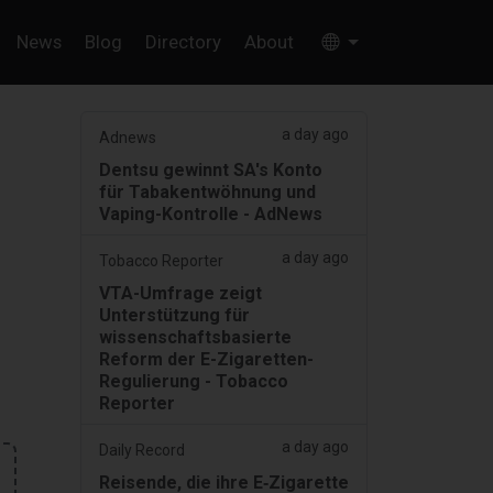
News
Blog
Directory
About
a day ago
Adnews
Dentsu gewinnt SA's Konto
für Tabakentwöhnung und
Vaping-Kontrolle - AdNews
a day ago
Tobacco Reporter
VTA-Umfrage zeigt
Unterstützung für
wissenschaftsbasierte
Reform der E-Zigaretten-
Regulierung - Tobacco
Reporter
a day ago
Daily Record
Reisende, die ihre E‑Zigarette