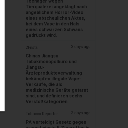
Teenager wegen
Tierquälerei angeklagt nach
angeblichem Horror-Video
eines abscheulichen Aktes,
bei dem Vape in den Hals
eines schwarzen Schwans
gedrückt wird.
3 days ago
2Firsts
Chinas Jiangsu-
Tabakmonopolbüro und
Jiangsu-
Ärzteprodukteverwaltung
bekämpfen illegale Vape-
Verkäufe, die als
medizinische Geräte getarnt
sind, und definieren sechs
Verstoßkategorien.
3 days ago
Tobacco Reporter
PA verteidigt Gesetz gegen
aromatisierte E-Zigaretten in