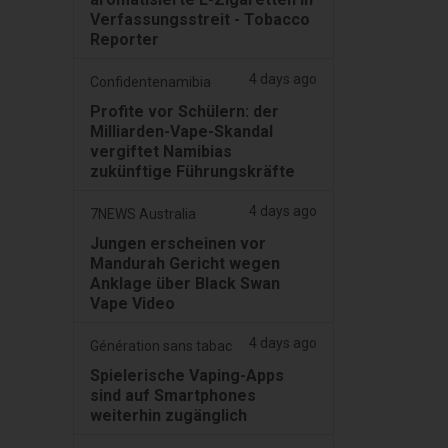
Verfassungsstreit - Tobacco
Reporter
4 days ago
Confidentenamibia
Profite vor Schülern: der
Milliarden-Vape-Skandal
vergiftet Namibias
zukünftige Führungskräfte
4 days ago
7NEWS Australia
Jungen erscheinen vor
Mandurah Gericht wegen
Anklage über Black Swan
Vape Video
4 days ago
Génération sans tabac
Spielerische Vaping-Apps
sind auf Smartphones
weiterhin zugänglich