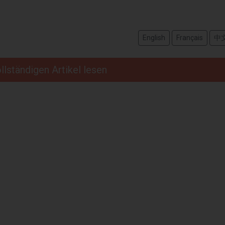
English
Français
中
llständigen Artikel lesen