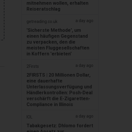
mitnehmen wollen, erhalten
Reiseratschlag
a day ago
getreading.co.uk
'Sicherste Methode', um
einen häufigen Gegenstand
zu verpacken, den die
meisten Fluggesellschaften
in Koffern 'erbieten'
a day ago
2Firsts
2FIRSTS | 20 Millionen Dollar,
eine dauerhafte
Unterlassungsverfügung und
Händlerkontrollen: Posh-Deal
verschärft die E-Zigaretten-
Compliance in Illinois
a day ago
IOL
Tabakgesetz: Dhlomo fordert
einen Ansatz zur