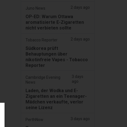
2 days ago
Juno News
OP-ED: Warum Ottawa
aromatisierte E-Zigaretten
nicht verbieten sollte
2 days ago
Tobacco Reporter
Südkorea prüft
Behauptungen über
nikotinfreie Vapes - Tobacco
Reporter
3 days
Cambridge Evening
ago
News
Laden, der Wodka und E-
Zigaretten an ein Teenager-
Mädchen verkaufte, verlor
seine Lizenz
3 days ago
PerthNow