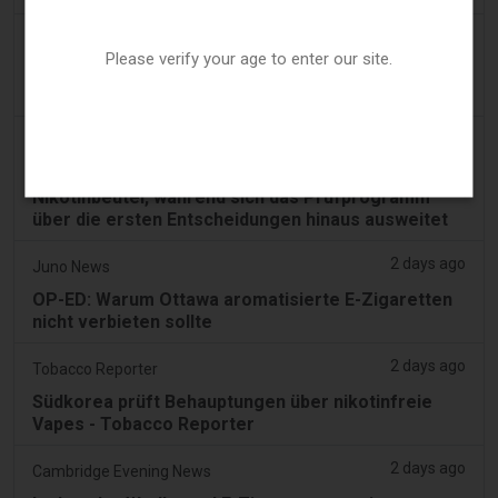
a day ago
Pr Sync
Please verify your age to enter our site.
Vape Station bietet Lost Mary 15.000 Puffs in den
gesamten VAE an
a day ago
2Firsts
2FIRSTS | FDA genehmigt vier weitere
Nikotinbeutel, während sich das Prüfprogramm
über die ersten Entscheidungen hinaus ausweitet
2 days ago
Juno News
OP-ED: Warum Ottawa aromatisierte E-Zigaretten
nicht verbieten sollte
2 days ago
Tobacco Reporter
Südkorea prüft Behauptungen über nikotinfreie
Vapes - Tobacco Reporter
2 days ago
Cambridge Evening News