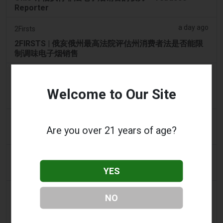
Reporter
a day ago
2Firsts
2FIRSTS | 俄亥俄州最高法院评估州消费者法是否能限
制调味电子烟销售
a day ago
Google News
男子承认参与犯罪集团，在 Lentor 的房屋和
Welcome to Our Site
Sembawang 的公寓中储存了 58,000 件电子烟制品
2 days ago
Yahoo! News
Are you over 21 years of age?
购物者声称：商业街上的电子烟店太多了
2 days ago
Adnews
YES
Dentsu 赢得南澳州戒烟与电子烟控制业务 - AdNews
2 days ago
Newsbreak
NO
拉梅洛·鲍尔的公寓因‘电子烟店’室内设计而在网上引发
热议