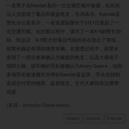
一名男子在Randall县的一次交通拦截中被捕，此前执
法人员发现了毒品和被盗枪支，当局表示。Randall县
警长办公室表示，一名巡逻副警长于5月1日发起了一
次交通拦截。在拦截过程中，请求了一名K-9副警长协
助。到达后，K-9警犬对毒品气味的存在发出了警报，
副警长确定有理由搜查车辆。在搜查过程中，副警长
发现了一把后来被确认为被盗的枪支，以及大麻电子
烟和大麻。该车辆的司机被确认为Avery Guerra，他因
多项罪名被逮捕并关押在Randall县监狱，罪名包括制
造或交付受控物质、盗窃枪支、交付大麻和非法携带
武器。
(来源：Amarillo Globe-news)
English
Deutsch
Français