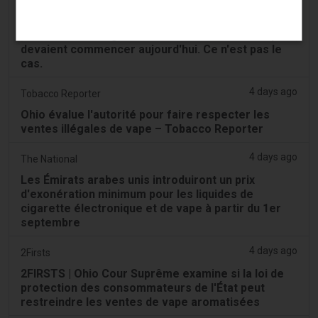
4 days ago
Tico Times
Les nouvelles règles de la Costa Rica sur la vape
devaient commencer aujourd'hui. Ce n'est pas le
cas.
4 days ago
Tobacco Reporter
Ohio évalue l'autorité pour faire respecter les
ventes illégales de vape – Tobacco Reporter
4 days ago
The National
Les Émirats arabes unis introduiront un prix
d'exonération minimum pour les liquides de
cigarette électronique et de vape à partir du 1er
septembre
4 days ago
2Firsts
2FIRSTS | Ohio Cour Suprême examine si la loi de
protection des consommateurs de l'État peut
restreindre les ventes de vape aromatisées