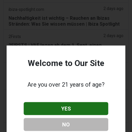
2 days ago
ibiza-spotlight.com
Nachhaltigkeit ist wichtig – Rauchen an Ibizas
Stränden: Was Sie wissen müssen | Ibiza Spotlight
2 days ago
2Firsts
2FIRSTS | VAE legen ab dem 1. Sept. einen
Minderexisepreis von 1 Dh pro ml für E-Liquids fest
und behalten den 100%igen Steuersatz bei
Welcome to Our Site
2 days ago
Scottish Grocer & Convenience Retailer
VB Distribution genehmigt für Vaping-Produkte-
Are you over 21 years of age?
Steuer
2 days ago
2Firsts
2FIRSTS | Nikotinbeutel gewinnen in US-
YES
Convenience-Stores an Boden, während der
Absatz von E-Zigaretten um 14 % zurückgeht
NO
2 days ago
The Irish Times