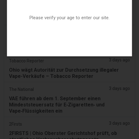
Erhöhung der Vape-Steuer in Erwägung gezogen,
nachdem sie in neun Monaten 22 Mio. € eingespielt
Please verify your age to enter our site.
hat
2 days ago
Tico Times
Costa Ricas neue E-Zigaretten-Regeln sollten
heute in Kraft treten. Das taten sie nicht.
3 days ago
Tobacco Reporter
Ohio wägt Autorität zur Durchsetzung illegaler
Vape-Verkäufe – Tobacco Reporter
3 days ago
The National
VAE führen ab dem 1. September einen
Mindeststeuersatz für E‑Zigaretten‑ und
Vape‑Flüssigkeiten ein
3 days ago
2Firsts
2FIRSTS | Ohio Oberster Gerichtshof prüft, ob