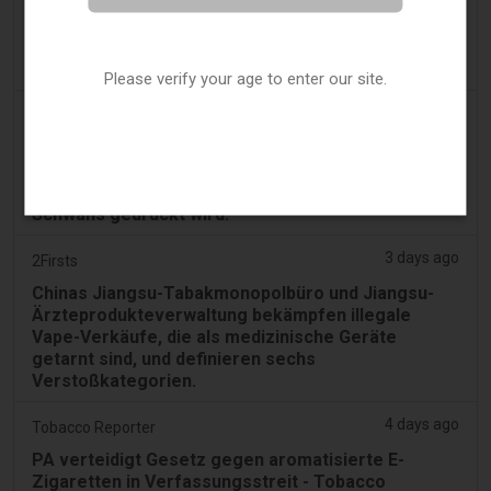
3 days ago
Cambridge Evening News
Laden, der Wodka und E-Zigaretten an ein
Teenager-Mädchen verkaufte, verlor seine Lizenz
Please verify your age to enter our site.
3 days ago
PerthNow
Teenager wegen Tierquälerei angeklagt nach
angeblichem Horror-Video eines abscheulichen
Aktes, bei dem Vape in den Hals eines schwarzen
Schwans gedrückt wird.
3 days ago
2Firsts
Chinas Jiangsu-Tabakmonopolbüro und Jiangsu-
Ärzteprodukteverwaltung bekämpfen illegale
Vape-Verkäufe, die als medizinische Geräte
getarnt sind, und definieren sechs
Verstoßkategorien.
4 days ago
Tobacco Reporter
PA verteidigt Gesetz gegen aromatisierte E-
Zigaretten in Verfassungsstreit - Tobacco