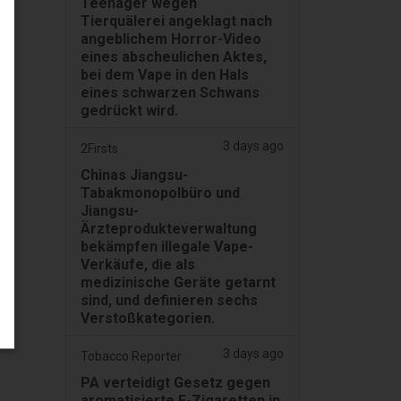
Teenager wegen
Tierquälerei angeklagt nach
angeblichem Horror-Video
eines abscheulichen Aktes,
bei dem Vape in den Hals
eines schwarzen Schwans
gedrückt wird.
3 days ago
2Firsts
Chinas Jiangsu-
Tabakmonopolbüro und
Jiangsu-
Ärzteprodukteverwaltung
bekämpfen illegale Vape-
Verkäufe, die als
medizinische Geräte getarnt
sind, und definieren sechs
Verstoßkategorien.
3 days ago
Tobacco Reporter
PA verteidigt Gesetz gegen
aromatisierte E-Zigaretten in