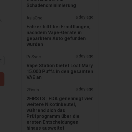
Schadensminimierung
a day ago
AsiaOne
,
Fahrer hilft bei Ermittlungen,
nachdem Vape-Geräte in
geparktem Auto gefunden
wurden
a day ago
Pr Sync
文
Vape Station bietet Lost Mary
15.000 Puffs in den gesamten
VAE an
a day ago
2Firsts
2FIRSTS | FDA genehmigt vier
weitere Nikotinbeutel,
während sich das
Prüfprogramm über die
ersten Entscheidungen
hinaus ausweitet