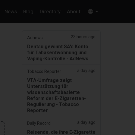
News
Blog
Directory
About
23 hours ago
Adnews
Dentsu gewinnt SA's Konto
für Tabakentwöhnung und
s
Vaping-Kontrolle - AdNews
a day ago
Tobacco Reporter
VTA-Umfrage zeigt
Unterstützung für
wissenschaftsbasierte
Reform der E-Zigaretten-
Regulierung - Tobacco
Reporter
a day ago
Daily Record
Reisende, die ihre E‑Zigarette