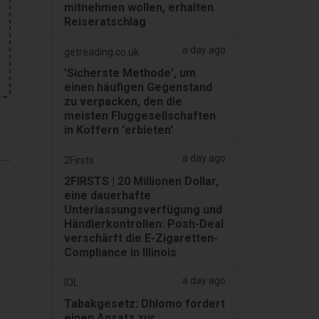
mitnehmen wollen, erhalten
Reiseratschlag
a day ago
getreading.co.uk
'Sicherste Methode', um
einen häufigen Gegenstand
zu verpacken, den die
meisten Fluggesellschaften
in Koffern 'erbieten'
a day ago
2Firsts
2FIRSTS | 20 Millionen Dollar,
eine dauerhafte
Unterlassungsverfügung und
Händlerkontrollen: Posh-Deal
verschärft die E-Zigaretten-
Compliance in Illinois
a day ago
IOL
Tabakgesetz: Dhlomo fordert
einen Ansatz zur