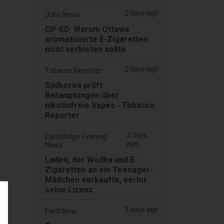
2 days ago
Juno News
OP-ED: Warum Ottawa
aromatisierte E-Zigaretten
nicht verbieten sollte
2 days ago
Tobacco Reporter
Südkorea prüft
Behauptungen über
nikotinfreie Vapes - Tobacco
Reporter
3 days
Cambridge Evening
ago
News
Laden, der Wodka und E-
Zigaretten an ein Teenager-
Mädchen verkaufte, verlor
seine Lizenz
3 days ago
PerthNow