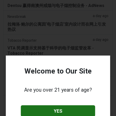
Dentsu 赢得南澳州戒烟与电子烟控制业务 - AdNews
a day ago
Newsbreak
拉梅洛·鲍尔的公寓因‘电子烟店’室内设计而在网上引发
热议
a day ago
Tobacco Reporter
VTA 民调显示支持基于科学的电子烟监管改革 -
Tobacco Reporter
2 days ago
Koco News Channel Five
Welcome to Our Site
俄克拉荷马城一家电子烟店在货车撞破店面后寻求帮助
2 days ago
Vice News
Are you over 21 years of age?
PAX全新Aurora Burst Vape附赠4,000美元冒险大奖
2 days ago
Daily Record
想携带电子烟出国的旅客收到旅行警示
YES