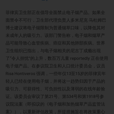
菲律宾卫生部正在倡导全面禁止电子烟产品。如果全
面禁令不可行，卫生部代理负责人多米尼克·马杜姆巴
博士建议将电子烟限制为普通烟草口味，以降低其对
未成年人的吸引力。该部门警告称，电子烟和烟草产
品可能导致心血管疾病、癌症和其他肺部疾病。世界
卫生组织已指出，与电子烟相关的尼古丁成瘾出现
了“令人担忧”的上升，数百万儿童 reportedly 正在使用
电子烟产品。在参议院卫生和人口统计委员会，议员
Risa Hontiveros 强调，一些年仅13至15岁的菲律宾年
轻人已经在使用电子烟，并将这一趋势归因于产品的
吸引力、可获得性、可负担性以及薄弱的在线年龄验
证。该委员会审议了第21号、第534号和第1918号参
议院法案（即拟议的《电子烟和加热烟草产品监管法
案》），以重新评估政策，所提措施旨在将政策重心