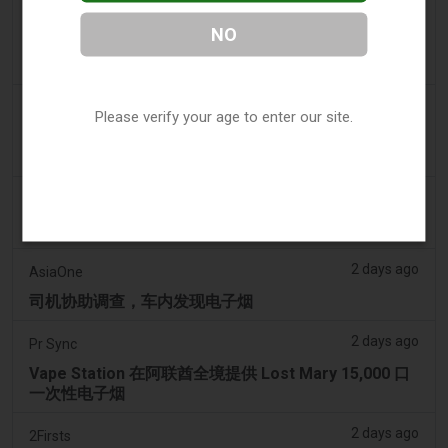
2 days ago
getreading.co.uk
NO
大多数航空公司“禁止”放入托运行李的常见物品的“最安
全打包方法”
2 days ago
2Firsts
Please verify your age to enter our site.
2FIRSTS | 2000 万美元、永久禁令及分销商管控：
Posh 协议加强了伊利诺伊州电子烟合规要求
2 days ago
IOL
烟草法案：Dhlomo 呼吁采取危害减少方法
2 days ago
AsiaOne
司机协助调查，车内发现电子烟
2 days ago
Pr Sync
Vape Station 在阿联酋全境提供 Lost Mary 15,000 口
一次性电子烟
2 days ago
2Firsts