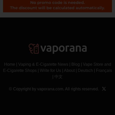
Home
|
Vaping & E-Cigarette News
|
Blog
|
Vape Store and
E-Cigarette Shops
|
Write for Us
|
About
|
Deutsch
|
Français
|
中文
© Copyright by vaporana.com. All rights reserved.