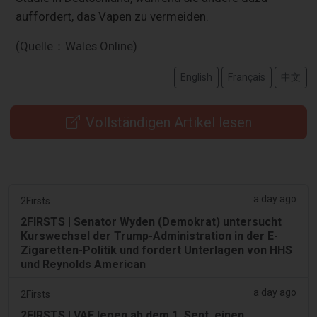
auffordert, das Vapen zu vermeiden.
(Quelle：Wales Online)
English
Français
中文
Vollständigen Artikel lesen
a day ago
2Firsts
2FIRSTS | Senator Wyden (Demokrat) untersucht
Kurswechsel der Trump-Administration in der E-
Zigaretten-Politik und fordert Unterlagen von HHS
und Reynolds American
a day ago
2Firsts
2FIRSTS | VAE legen ab dem 1. Sept. einen