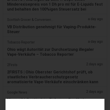
Minderexisepreis von 1 Dh pro ml für E-Liquids fest
und behalten den 100%igen Steuersatz bei
a day ago
Scottish Grocer & Convenience Retailer
VB Distribution genehmigt für Vaping-Produkte-
Steuer
a day ago
Tobacco Reporter
Ohio wägt Autorität zur Durchsetzung illegaler
Vape-Verkäufe – Tobacco Reporter
2 days ago
2Firsts
2FIRSTS | Ohio Oberster Gerichtshof prüft, ob
staatliches Verbraucherschutzgesetz
aromatisierte Vape-Verkäufe einschränken kann
2 days ago
Google News
Mann gibt Geständnis, Teil eines Syndikats
gewesen zu sein, das 58.000 E-Zigaretten-Artikel
in einem Haus in Lentor und einem Condo in