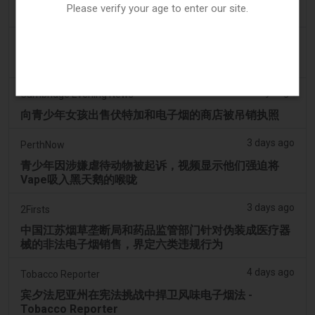
Please verify your age to enter our site.
OP-ED：为什么渥太华不应该禁止含香味的电子烟产品
3 days ago
Tobacco Reporter
韩国审查“无尼古丁”电子烟声明 - Tobacco Reporter
3 days ago
Cambridge Evening News
向青少年女孩出售伏特加和电子烟的商店被吊销执照
3 days ago
PerthNow
青少年因涉嫌虐待动物被起诉，视频显示他们强迫将
Vape吸入黑天鹅的喉咙
3 days ago
2Firsts
中国江苏烟草垄断局和药品监管部门针对伪装成医疗器
械的非法电子烟销售，界定六类违规行为
4 days ago
Tobacco Reporter
宾夕法尼亚州在宪法挑战中捍卫风味电子烟法 -
Tobacco Reporter