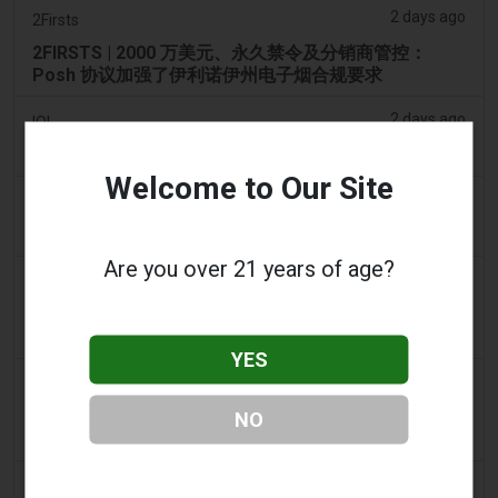
2 days ago
2Firsts
2FIRSTS | 2000 万美元、永久禁令及分销商管控：
Posh 协议加强了伊利诺伊州电子烟合规要求
2 days ago
IOL
烟草法案：Dhlomo 呼吁采取危害减少方法
Welcome to Our Site
2 days ago
AsiaOne
司机协助调查，车内发现电子烟
Are you over 21 years of age?
2 days ago
Pr Sync
Vape Station 在阿联酋全境提供 Lost Mary 15,000 口
一次性电子烟
YES
2 days ago
2Firsts
2FIRSTS | FDA 授权了另外四种尼古丁袋，审查试点已
NO
扩展至初始决定之外
3 days ago
Juno News