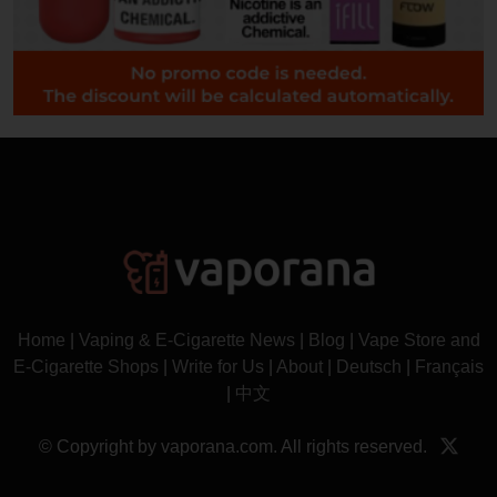
Home
|
Vaping & E-Cigarette News
|
Blog
|
Vape Store and
E-Cigarette Shops
|
Write for Us
|
About
|
Deutsch
|
Français
|
中文
© Copyright by vaporana.com. All rights reserved.