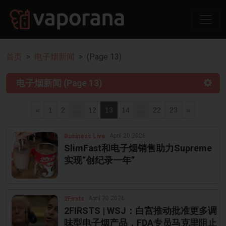
首页
电子烟新闻
(Page 13)
电子烟新闻 (Page 13)
«
1
2
...
12
13
14
...
22
23
»
April 20 2026
Business Live
SlimFast和电子烟销售助力Supreme
实现“创纪录一年”
April 20 2026
2Firsts
2FIRSTS | WSJ：白宫推动批准更多调
味型电子烟产品，FDA专员马克里阻止