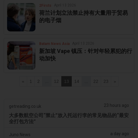
April 13 2026
2Firsts
荷兰计划立法禁止持有大量用于贸易
的电子烟
April 13 2026
Batam News Asia
新加坡 Vape 镇压：针对年轻累犯的行
动加快
«
1
2
...
12
13
14
...
22
23
»
23 hours ago
getreading.co.uk
大多数航空公司“禁止”放入托运行李的常见物品的“最安
全打包方法”
a day ago
Juno News