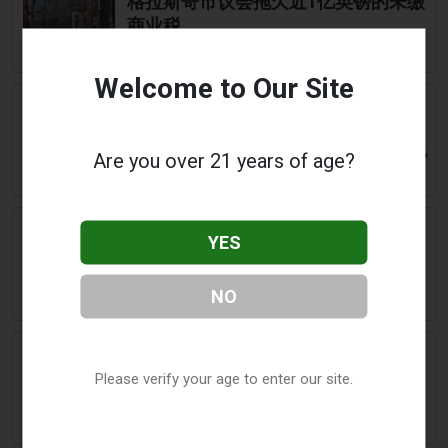
格拉斯哥市议会拖欠近1亿英镑的未缴
商业税
Welcome to Our Site
April 15 2026
2Firsts
2FIRSTS | 法国反烟草组织Contre-
Feu呼吁对所有电子烟产品采用统一包
Are you over 21 years of age?
装
April 15 2026
The National Scot
YES
SNP承诺禁止展示和宣传电子烟
NO
April 15 2026
Straitstimes
印度尼西亚禁毒局寻求加强对电子烟
Please verify your age to enter our site.
的管控，以应对毒品问题