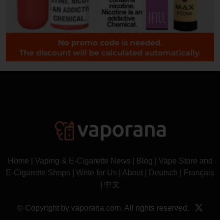
Home
|
Vaping & E-Cigarette News
|
Blog
|
Vape Store and
E-Cigarette Shops
|
Write for Us
|
About
|
Deutsch
|
Français
|
中文
© Copyright by vaporana.com. All rights reserved.