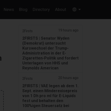
News
Blog
Directory
About
19 hours ago
2Firsts
2FIRSTS | Senator Wyden
(Demokrat) untersucht
Kurswechsel der Trump-
Administration in der E-
n
Zigaretten-Politik und fordert
Unterlagen von HHS und
Reynolds American
20 hours ago
2Firsts
2FIRSTS | VAE legen ab dem 1.
Sept. einen Minderexisepreis
von 1 Dh pro ml für E-Liquids
fest und behalten den
100%igen Steuersatz bei