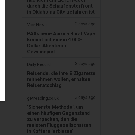
durch die Schaufensterfront
in Oklahoma City gefahren ist
2 days ago
Vice News
PAXs neue Aurora Burst Vape
kommt mit einem 4.000-
Dollar-Abenteuer-
Gewinnspiel
3 days ago
Daily Record
Reisende, die ihre E‑Zigarette
mitnehmen wollen, erhalten
Reiseratschlag
3 days ago
getreading.co.uk
'Sicherste Methode', um
einen häufigen Gegenstand
zu verpacken, den die
meisten Fluggesellschaften
in Koffern 'erbieten'