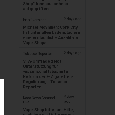
Shop“-Innenaussehens
aufgegriffen
2 days ago
Irish Examiner
Michael Moynihan: Cork City
hat unter allen Ladenstädlern
eine erstaunliche Anzahl von
Vape-Shops
2 days ago
Tobacco Reporter
VTA-Umfrage zeigt
Unterstützung für
wissenschaftsbasierte
Reform der E-Zigaretten-
Regulierung - Tobacco
Reporter
2 days
Koco News Channel
ago
Five
Vape-Shop bittet um Hilfe,
nachdem ein Lieferwagen