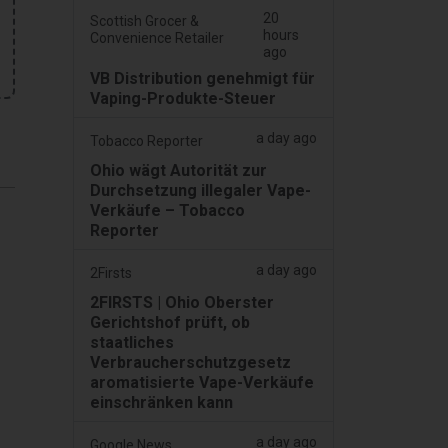
20
Scottish Grocer &
hours
Convenience Retailer
ago
VB Distribution genehmigt für
Vaping-Produkte-Steuer
a day ago
Tobacco Reporter
Ohio wägt Autorität zur
Durchsetzung illegaler Vape-
Verkäufe – Tobacco
Reporter
a day ago
2Firsts
2FIRSTS | Ohio Oberster
Gerichtshof prüft, ob
staatliches
Verbraucherschutzgesetz
aromatisierte Vape-Verkäufe
einschränken kann
a day ago
Google News