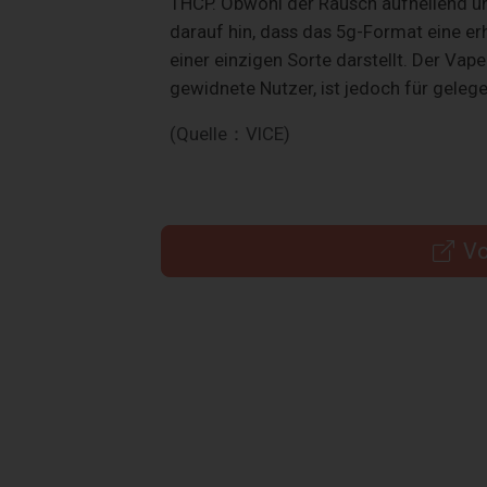
THCP. Obwohl der Rausch aufhellend un
darauf hin, dass das 5g-Format eine e
einer einzigen Sorte darstellt. Der Vap
gewidnete Nutzer, ist jedoch für gele
(Quelle：VICE)
Vo