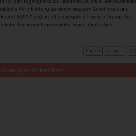
d für den Tagesgebrauch funktional ist, weist der Rezensen
rhebliche Verpflichtung zu einem einzigen Geschmack und
e kostet 69,99 $ und bietet einen guten Preis pro Gramm für
gentliche Konsumenten möglicherweise übertrieben.
English
Français
中
llständigen Artikel lesen