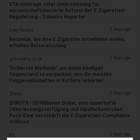
VTA-Umfrage zeigt Unterstützung für
wissenschaftsbasierte Reform der E-Zigaretten-
Regulierung - Tobacco Reporter
2 days ago
Daily Record
Reisende, die ihre E‑Zigarette mitnehmen wollen,
erhalten Reiseratschlag
2 days ago
getreading.co.uk
'Sicherste Methode', um einen häufigen
Gegenstand zu verpacken, den die meisten
Fluggesellschaften in Koffern 'erbieten'
2 days ago
2Firsts
2FIRSTS | 20 Millionen Dollar, eine dauerhafte
Unterlassungsverfügung und Händlerkontrollen:
Posh-Deal verschärft die E-Zigaretten-Compliance
in Illinois
2 days ago
IOL