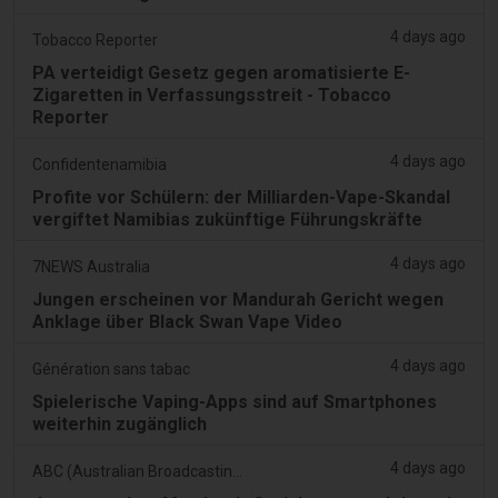
4 days ago
Tobacco Reporter
PA verteidigt Gesetz gegen aromatisierte E-
Zigaretten in Verfassungsstreit - Tobacco
Reporter
4 days ago
Confidentenamibia
Profite vor Schülern: der Milliarden-Vape-Skandal
vergiftet Namibias zukünftige Führungskräfte
4 days ago
7NEWS Australia
Jungen erscheinen vor Mandurah Gericht wegen
Anklage über Black Swan Vape Video
4 days ago
Génération sans tabac
Spielerische Vaping-Apps sind auf Smartphones
weiterhin zugänglich
4 days ago
ABC (Australian Broadcasting Corporation)