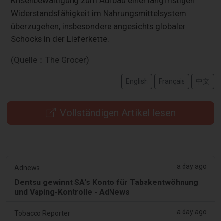
Krisenbewältigung zum Aufbau einer langfristigen
Widerstandsfähigkeit im Nahrungsmittelsystem
überzugehen, insbesondere angesichts globaler
Schocks in der Lieferkette.
(Quelle：The Grocer)
English
Français
中文
Vollständigen Artikel lesen
a day ago
Adnews
Dentsu gewinnt SA's Konto für Tabakentwöhnung
und Vaping-Kontrolle - AdNews
a day ago
Tobacco Reporter