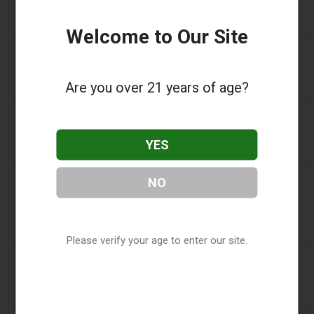
Tabakgesetz: Dhlomo fordert einen Ansatz zur
Schadensminimierung
Welcome to Our Site
2 days ago
AsiaOne
Fahrer hilft bei Ermittlungen, nachdem Vape-
Are you over 21 years of age?
Geräte in geparktem Auto gefunden wurden
2 days ago
Pr Sync
Vape Station bietet Lost Mary 15.000 Puffs in den
YES
gesamten VAE an
2 days ago
NO
2Firsts
2FIRSTS | FDA genehmigt vier weitere
Nikotinbeutel, während sich das Prüfprogramm
über die ersten Entscheidungen hinaus ausweitet
Please verify your age to enter our site.
3 days ago
Juno News
OP-ED: Warum Ottawa aromatisierte E-Zigaretten
nicht verbieten sollte