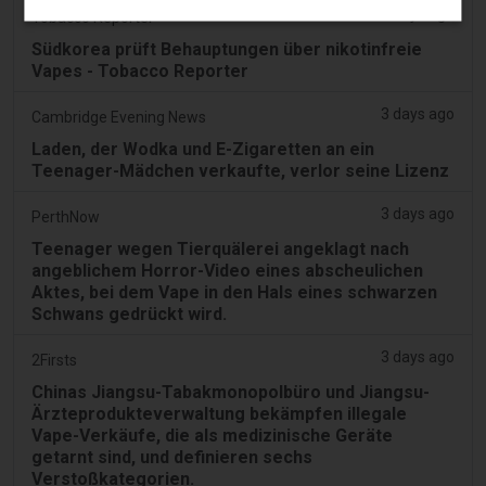
3 days ago
Tobacco Reporter
Südkorea prüft Behauptungen über nikotinfreie
Vapes - Tobacco Reporter
3 days ago
Cambridge Evening News
Laden, der Wodka und E-Zigaretten an ein
Teenager-Mädchen verkaufte, verlor seine Lizenz
3 days ago
PerthNow
Teenager wegen Tierquälerei angeklagt nach
angeblichem Horror-Video eines abscheulichen
Aktes, bei dem Vape in den Hals eines schwarzen
Schwans gedrückt wird.
3 days ago
2Firsts
Chinas Jiangsu-Tabakmonopolbüro und Jiangsu-
Ärzteprodukteverwaltung bekämpfen illegale
Vape-Verkäufe, die als medizinische Geräte
getarnt sind, und definieren sechs
Verstoßkategorien.