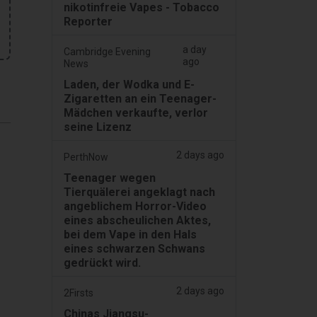
nikotinfreie Vapes - Tobacco
Reporter
a day
Cambridge Evening
ago
News
Laden, der Wodka und E-
Zigaretten an ein Teenager-
Mädchen verkaufte, verlor
seine Lizenz
2 days ago
PerthNow
Teenager wegen
Tierquälerei angeklagt nach
angeblichem Horror-Video
eines abscheulichen Aktes,
bei dem Vape in den Hals
eines schwarzen Schwans
gedrückt wird.
2 days ago
2Firsts
Chinas Jiangsu-