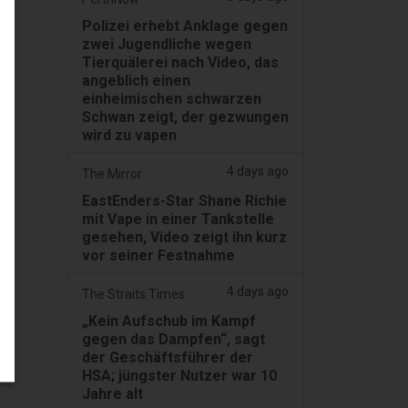
Polizei erhebt Anklage gegen
zwei Jugendliche wegen
Tierquälerei nach Video, das
angeblich einen
einheimischen schwarzen
Schwan zeigt, der gezwungen
wird zu vapen
4 days ago
The Mirror
EastEnders-Star Shane Richie
mit Vape in einer Tankstelle
gesehen, Video zeigt ihn kurz
vor seiner Festnahme
4 days ago
The Straits Times
„Kein Aufschub im Kampf
gegen das Dampfen“, sagt
der Geschäftsführer der
HSA; jüngster Nutzer war 10
Jahre alt