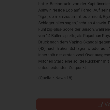
hatte. Beeindruckt von der Kapitänsnie
Ashwin riesige Lob auf Parag. Auf sein
"Egal, ob man zustimmt oder nicht, Riya
Schläger alles sagen," schrieb Ashwin. 
Fünfzig-plus-Score der Saison, während
von 14 Bällen spielte, als Rajasthan Ro
Druck nach dem Vaping-Skandal gegen d
(42) nach frühen Schlägen wieder auf. 
innerhalb der ersten zwei Over ausgesc
Mitchell Starc eine solide Rückkehr mi
entscheidenden Zeitpunkt.
(Quelle：News 18)
Vo