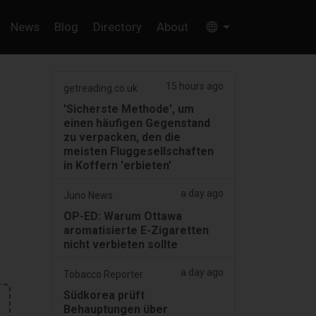
News
Blog
Directory
About
15 hours ago
getreading.co.uk
'Sicherste Methode', um
einen häufigen Gegenstand
zu verpacken, den die
meisten Fluggesellschaften
in Koffern 'erbieten'
a day ago
Juno News
OP-ED: Warum Ottawa
aromatisierte E-Zigaretten
nicht verbieten sollte
a day ago
Tobacco Reporter
Südkorea prüft
Behauptungen über