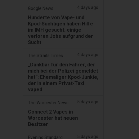
4 days ago
Google News
Hunderte von Vape- und
Kpod-Süchtigen haben Hilfe
im IMH gesucht; einige
verloren Jobs aufgrund der
Sucht
4 days ago
The Straits Times
„Dankbar für den Fahrer, der
mich bei der Polizei gemeldet
hat“: Ehemaliger Kpod-Junkie,
der in einem Privat-Taxi
vaped
5 days ago
The Worcester News
Connect 2 Vapes in
Worcester hat neuen
Besitzer
5 days ago
Evening Standard