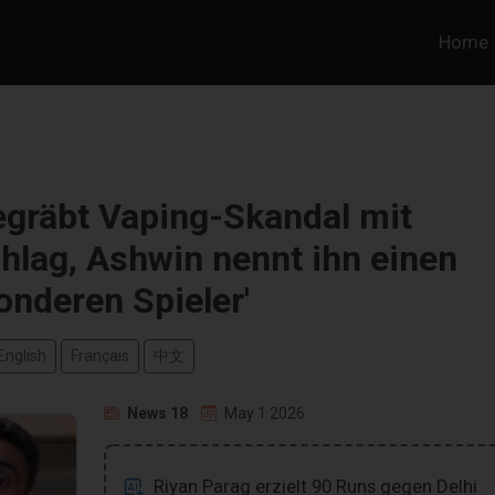
Home
egräbt Vaping-Skandal mit
hlag, Ashwin nennt ihn einen
onderen Spieler'
English
Français
中文
News 18
May 1 2026
Riyan Parag erzielt 90 Runs gegen Delhi