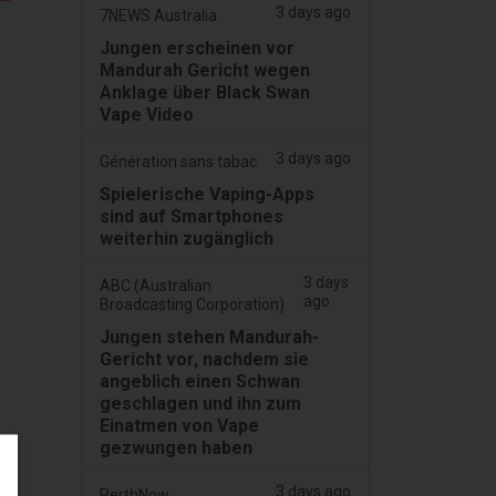
3 days ago
7NEWS Australia
Jungen erscheinen vor
Mandurah Gericht wegen
Anklage über Black Swan
Vape Video
3 days ago
Génération sans tabac
Spielerische Vaping-Apps
sind auf Smartphones
weiterhin zugänglich
3 days
ABC (Australian
ago
Broadcasting Corporation)
Jungen stehen Mandurah-
Gericht vor, nachdem sie
angeblich einen Schwan
geschlagen und ihn zum
Einatmen von Vape
gezwungen haben
3 days ago
PerthNow