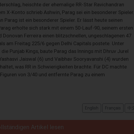
derschlag, heischte der ehemalige RR-Star Ravichandran
em X-Konto schrieb Ashwin, Parag sei ein besonderer Spieler
n Parag ist ein besonderer Spieler. Er lässt heute seinen
Parag erholte sich stark mit einem 50-Lauf-90, seinem ersten
 Donovan Ferreira einen blitzschnellen, ungeschlagenen 47
yals am Freitag 225/6 gegen Delhi Capitals postete. Unter
ie Punjab Kings, baute Parag das Innings mit Dhruv Jurel
Yashasvi Jaiswal (6) und Vaibhav Sooryavanshi (4) wurden
haltet, was RR in Schwierigkeiten brachte. Für DC machte
t Figuren von 3/40 und entfernte Parag zu einem
English
Français
中
llständigen Artikel lesen