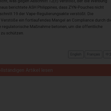
eicht, was gegen Abschnitt 12(c) verstößt, der die Werbung
naus berichtete ASH Philippines, dass ZYN-Pouches nicht
bschnitt 19 der Vape-Regulierungsakte verstößt. Die
 Verstöße ein fortlaufendes Mangel an Compliance durch di
ge regulatorische Maßnahme betonen, um die öffentliche
 zu schützen.
English
Français
中
llständigen Artikel lesen