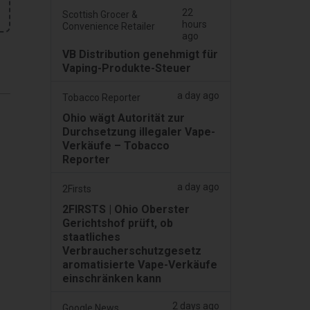
22
Scottish Grocer &
hours
Convenience Retailer
ago
VB Distribution genehmigt für
Vaping-Produkte-Steuer
a day ago
Tobacco Reporter
Ohio wägt Autorität zur
Durchsetzung illegaler Vape-
Verkäufe – Tobacco
Reporter
a day ago
2Firsts
2FIRSTS | Ohio Oberster
Gerichtshof prüft, ob
staatliches
Verbraucherschutzgesetz
aromatisierte Vape-Verkäufe
einschränken kann
2 days ago
Google News