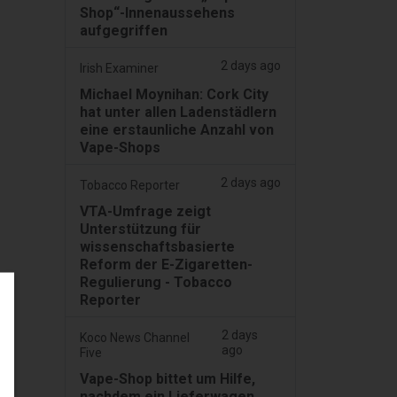
Shop“-Innenaussehens
aufgegriffen
2 days ago
Irish Examiner
Michael Moynihan: Cork City
hat unter allen Ladenstädlern
eine erstaunliche Anzahl von
Vape-Shops
2 days ago
Tobacco Reporter
VTA-Umfrage zeigt
Unterstützung für
wissenschaftsbasierte
Reform der E-Zigaretten-
Regulierung - Tobacco
Reporter
2 days
Koco News Channel
ago
Five
Vape-Shop bittet um Hilfe,
nachdem ein Lieferwagen