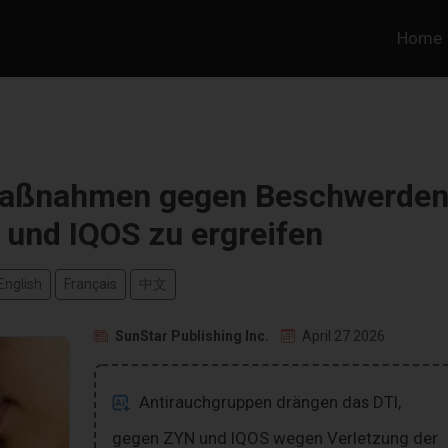
Home
 Maßnahmen gegen Beschwerde
und IQOS zu ergreifen
English
Français
中文
SunStar Publishing Inc.
April 27 2026
Antirauchgruppen drängen das DTI,
gegen ZYN und IQOS wegen Verletzung der