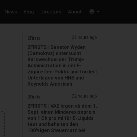
News
Blog
Directory
About
21 hours ago
2Firsts
2FIRSTS | Senator Wyden
(Demokrat) untersucht
n
Kurswechsel der Trump-
Administration in der E-
Zigaretten-Politik und fordert
Unterlagen von HHS und
Reynolds American
22 hours ago
2Firsts
2FIRSTS | VAE legen ab dem 1.
Sept. einen Minderexisepreis
von 1 Dh pro ml für E-Liquids
fest und behalten den
100%igen Steuersatz bei