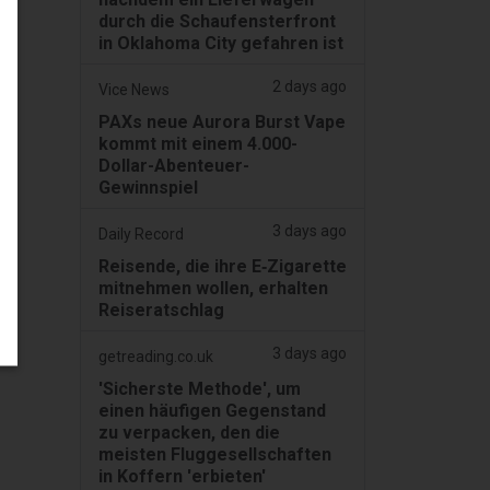
durch die Schaufensterfront
in Oklahoma City gefahren ist
2 days ago
Vice News
PAXs neue Aurora Burst Vape
kommt mit einem 4.000-
Dollar-Abenteuer-
Gewinnspiel
3 days ago
Daily Record
Reisende, die ihre E‑Zigarette
mitnehmen wollen, erhalten
Reiseratschlag
3 days ago
getreading.co.uk
'Sicherste Methode', um
einen häufigen Gegenstand
zu verpacken, den die
meisten Fluggesellschaften
in Koffern 'erbieten'