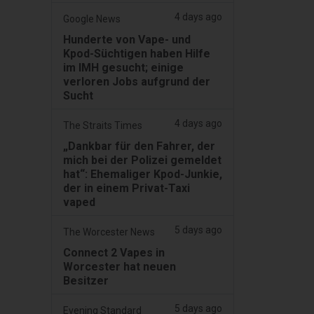
4 days ago
Google News
Hunderte von Vape- und
Kpod-Süchtigen haben Hilfe
im IMH gesucht; einige
verloren Jobs aufgrund der
Sucht
4 days ago
The Straits Times
„Dankbar für den Fahrer, der
mich bei der Polizei gemeldet
hat“: Ehemaliger Kpod-Junkie,
der in einem Privat-Taxi
vaped
5 days ago
The Worcester News
Connect 2 Vapes in
Worcester hat neuen
Besitzer
5 days ago
Evening Standard