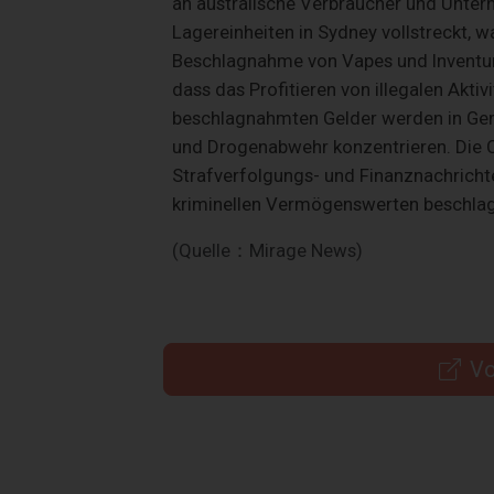
an australische Verbraucher und Unte
Lagereinheiten in Sydney vollstreckt, 
Beschlagnahme von Vapes und Inventur
dass das Profitieren von illegalen Aktiv
beschlagnahmten Gelder werden in Gemei
und Drogenabwehr konzentrieren. Die 
Strafverfolgungs- und Finanznachrichten
kriminellen Vermögenswerten beschla
(Quelle：Mirage News)
Vo