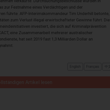
rnehmen verkaufte. Durchsuchungsbeschlüsse wurden in
was zur Festnahme eines Verdächtigen und der
en führte. AFP-Interimskommandeur Tim Underhill betonte,
itäten zum Verlust illegal erwirtschafteter Gewinne führt. Die
ndeinitiativen investiert, die sich auf Kriminalprävention
CACT, eine Zusammenarbeit mehrerer australischer
dienste, hat seit 2019 fast 1,3 Milliarden Dollar an
gnahmt.
English
Français
中
llständigen Artikel lesen