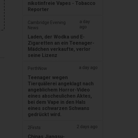
nikotinfreie Vapes - Tobacco
Reporter
a day
Cambridge Evening
ago
News
Laden, der Wodka und E-
Zigaretten an ein Teenager-
Mädchen verkaufte, verlor
seine Lizenz
a day ago
PerthNow
Teenager wegen
Tierquälerei angeklagt nach
angeblichem Horror-Video
eines abscheulichen Aktes,
bei dem Vape in den Hals
eines schwarzen Schwans
gedrückt wird.
2 days ago
2Firsts
Chinas Jiangsu-