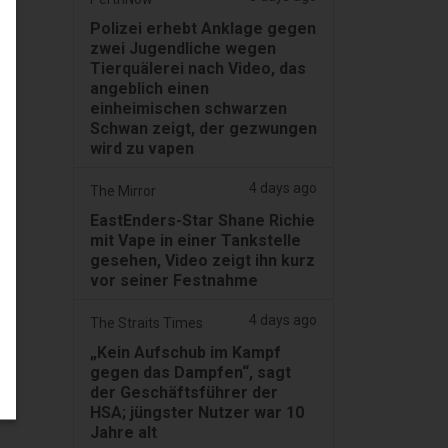
Polizei erhebt Anklage gegen
zwei Jugendliche wegen
Tierquälerei nach Video, das
angeblich einen
einheimischen schwarzen
Schwan zeigt, der gezwungen
wird zu vapen
4 days ago
The Mirror
EastEnders-Star Shane Richie
mit Vape in einer Tankstelle
gesehen, Video zeigt ihn kurz
vor seiner Festnahme
4 days ago
The Straits Times
„Kein Aufschub im Kampf
gegen das Dampfen“, sagt
der Geschäftsführer der
HSA; jüngster Nutzer war 10
Jahre alt