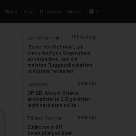
News
Blog
Directory
About
15 hours ago
getreading.co.uk
'Sicherste Methode', um
einen häufigen Gegenstand
zu verpacken, den die
meisten Fluggesellschaften
in Koffern 'erbieten'
a day ago
Juno News
OP-ED: Warum Ottawa
aromatisierte E-Zigaretten
nicht verbieten sollte
a day ago
Tobacco Reporter
Südkorea prüft
Behauptungen über