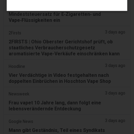
VAE führen ab dem 1. September einen
Mindeststeuersatz für E‑Zigaretten‑ und
Vape‑Flüssigkeiten ein
3 days ago
2Firsts
2FIRSTS | Ohio Oberster Gerichtshof prüft, ob
staatliches Verbraucherschutzgesetz
aromatisierte Vape-Verkäufe einschränken kann
3 days ago
Hoodline
Vier Verdächtige in Video festgehalten nach
doppelten Einbrüchen in Hoschton Vape Shop
3 days ago
Newsweek
Frau vapet 10 Jahre lang, dann folgt eine
lebensverändernde Entdeckung
3 days ago
Google News
Mann gibt Geständnis, Teil eines Syndikats