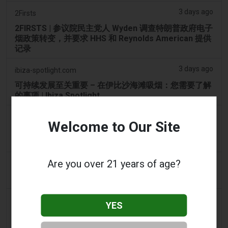
3 days ago
2Firsts
2FIRSTS | 参议院民主党人 Wyden 调查特朗普政府电子
烟政策转变，并要求 HHS 和 Reynolds American 提供
记录
3 days ago
ibiza-spotlight.com
可持续发展至关重要 – 在伊比沙海滩吸烟：您需要了解
的事项 | Ibiza Spotlight
3 days ago
2Firsts
Welcome to Our Site
2FIRSTS | 阿联酋将于 9 月 1 日起对电子烟油设定每毫
升 1 迪拉姆的最低消费税价格，同时维持 100% 的税率
Are you over 21 years of age?
3 days ago
Scottish Grocer & Convenience Retailer
VB Distribution获准承担电子烟产品税
4 days ago
2Firsts
YES
2FIRSTS | 尼古丁袋在美国便利店市场崛起，而电子烟
销量下降 14%