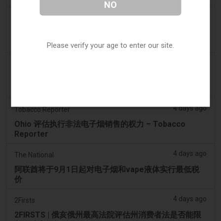
NO
4 days ago
The Irish Times
电子烟税在九个月内筹集了2200万欧元后，政府正考虑
提高税率
Please verify your age to enter our site.
4 days ago
Tico Times
哥斯达黎加新的电子烟法规原定今日生效，但并未生
效。
4 days ago
Tobacco Reporter
Ohio 评估执行非法电子烟销售的权力 – Tobacco
Reporter
4 days ago
The National
阿联酋将于9月1日起对电子烟和vape液体实行最低税
价
4 days ago
2Firsts
2FIRSTS | 俄亥俄州最高法院评估州消费者法是否能限