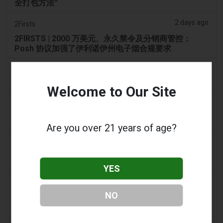
全打包方法”
2 days ago
2Firsts
2FIRSTS | 2000 万美元、永久禁令及分销商管控：
Posh 协议加强了伊利诺伊州电子烟合规要求
2 days ago
IOL
烟草法案：Dhlomo 呼吁采取危害减少方法
Welcome to Our Site
2 days ago
AsiaOne
司机协助调查，车内发现电子烟
Are you over 21 years of age?
2 days ago
Pr Sync
Vape Station 在阿联酋全境提供 Lost Mary 15,000 口
一次性电子烟
YES
2 days ago
2Firsts
NO
2FIRSTS | FDA 授权了另外四种尼古丁袋，审查试点已
扩展至初始决定之外