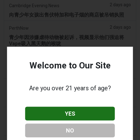
2 days ago
Cambridge Evening News
向青少年女孩出售伏特加和电子烟的商店被吊销执照
2 days ago
PerthNow
青少年因涉嫌虐待动物被起诉，视频显示他们强迫将
Vape吸入黑天鹅的喉咙
3 days ago
2Firsts
Welcome to Our Site
中国江苏烟草垄断局和药品监管部门针对伪装成医疗器
械的非法电子烟销售，界定六类违规行为
3 days ago
Tobacco Reporter
Are you over 21 years of age?
宾夕法尼亚州在宪法挑战中捍卫风味电子烟法 -
Tobacco Reporter
YES
3 days ago
Confidentenamibia
利润高于学生：价值十亿美元的电子烟丑闻正在毒害纳
米比亚的未来领导者
NO