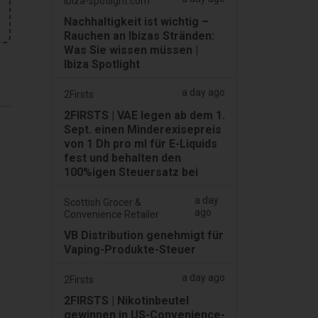
ibiza-spotlight.com
Nachhaltigkeit ist wichtig –
Rauchen an Ibizas Stränden:
Was Sie wissen müssen |
Ibiza Spotlight
a day ago
2Firsts
2FIRSTS | VAE legen ab dem 1.
Sept. einen Minderexisepreis
von 1 Dh pro ml für E-Liquids
fest und behalten den
100%igen Steuersatz bei
a day
Scottish Grocer &
ago
Convenience Retailer
VB Distribution genehmigt für
Vaping-Produkte-Steuer
r
a day ago
2Firsts
2FIRSTS | Nikotinbeutel
gewinnen in US-Convenience-