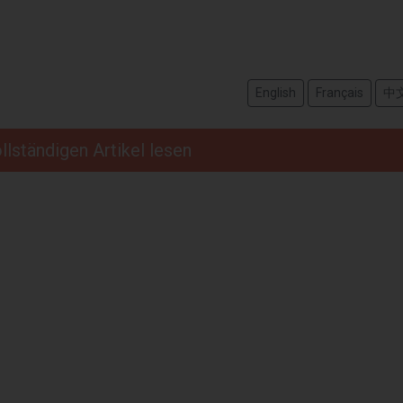
English
Français
中
llständigen Artikel lesen