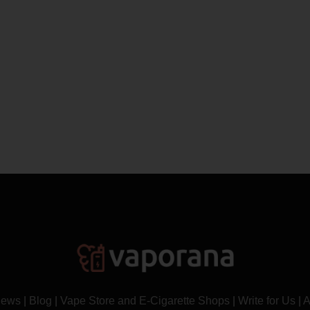
News
|
Blog
|
Vape Store and E-Cigarette Shops
|
Write for Us
|
A