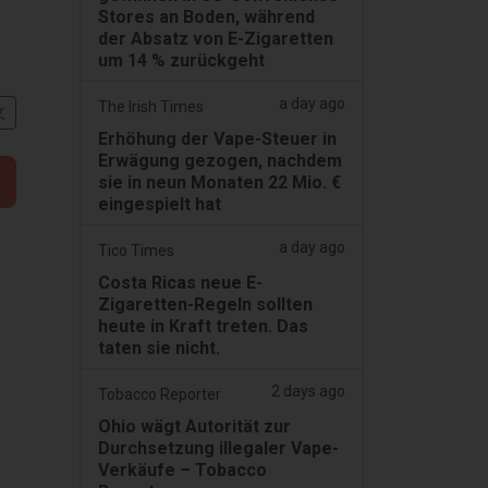
Stores an Boden, während
der Absatz von E-Zigaretten
um 14 % zurückgeht
a day ago
The Irish Times
文
Erhöhung der Vape-Steuer in
Erwägung gezogen, nachdem
sie in neun Monaten 22 Mio. €
eingespielt hat
a day ago
Tico Times
Costa Ricas neue E-
Zigaretten-Regeln sollten
heute in Kraft treten. Das
taten sie nicht.
2 days ago
Tobacco Reporter
Ohio wägt Autorität zur
Durchsetzung illegaler Vape-
Verkäufe – Tobacco