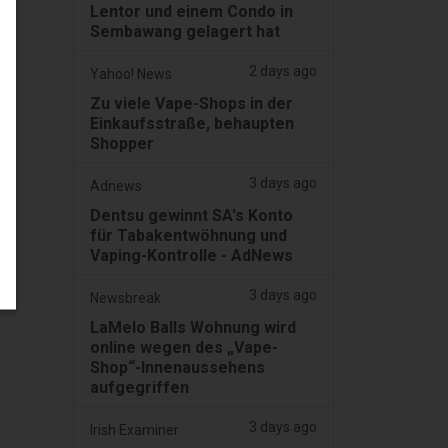
Lentor und einem Condo in
Sembawang gelagert hat
2 days ago
Yahoo! News
Zu viele Vape-Shops in der
Einkaufsstraße, behaupten
Shopper
3 days ago
Adnews
Dentsu gewinnt SA's Konto
für Tabakentwöhnung und
Vaping-Kontrolle - AdNews
3 days ago
Newsbreak
LaMelo Balls Wohnung wird
online wegen des „Vape-
Shop“-Innenaussehens
aufgegriffen
3 days ago
Irish Examiner