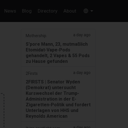
News
Blog
Directory
About
a day ago
Mothership.
S'pore Mann, 23, mutmaßlich
Etomidat-Vape-Pods
gehandelt, 2 Vapes & 55 Pods
zu Hause gefunden
a day ago
2Firsts
2FIRSTS | Senator Wyden
(Demokrat) untersucht
Kurswechsel der Trump-
Administration in der E-
Zigaretten-Politik und fordert
Unterlagen von HHS und
Reynolds American
a day ago