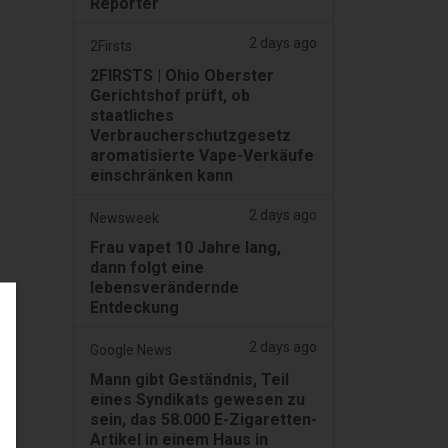
Reporter
2 days ago
2Firsts
2FIRSTS | Ohio Oberster
Gerichtshof prüft, ob
staatliches
Verbraucherschutzgesetz
aromatisierte Vape-Verkäufe
einschränken kann
2 days ago
Newsweek
Frau vapet 10 Jahre lang,
dann folgt eine
lebensverändernde
Entdeckung
2 days ago
Google News
Mann gibt Geständnis, Teil
eines Syndikats gewesen zu
sein, das 58.000 E-Zigaretten-
Artikel in einem Haus in