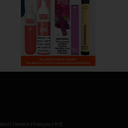
bout
|
Deutsch
|
Français
|
中文