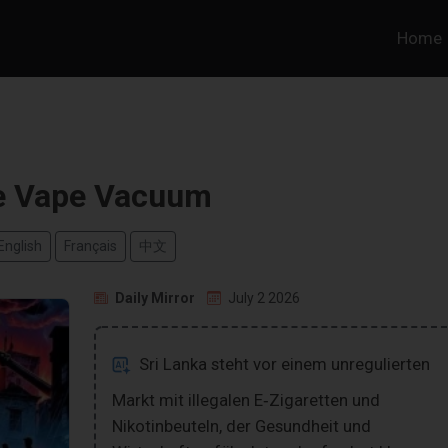
Home
e Vape Vacuum
English
Français
中文
Daily Mirror
July 2 2026
Sri Lanka steht vor einem unregulierten
Markt mit illegalen E‑Zigaretten und
Nikotinbeuteln, der Gesundheit und